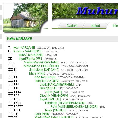
Avaleht
Külad
Ini
Vaike KARJANE
I
Ivan KARJANE
1891-12-24 - 1943-03-13
E
Kristina VÄÄRTNÕU
1892-04-08
II
Mihail KARJANE
1858-11-01
IE
Ingel/Elena PRII
1859-09-25
III
Madis/Matvei KARJANE
1830-01-26 - 1895-10-02
IIE
Mare/Maria POLEÜHTID
1831-10-28 - 1895-10-21
IIII
Jaen/Ivan KARJANE
1797-06-01 - 1874-12-29
IIIE
Mare PINK
1795-06-09 - 1860-02-01
IIIII
Aad KARJANE
1763-07-15 - 1850-11-14
IIIIE
Lutsi [HEAKÕRV]
1766-12-12 - 1837-12-30
IIIIII
Jaak [KARJANE/PIHEL]
1714
IIIIIE
Reet [SUIT]
1732 - 1804-02-15
IIIIIEI
Jaen [SUIT]
1685 - 1768-10-12
IIIIEI
Diedrik [HEAKÕRV]
1736 - 1800-01-07
IIIIEE
Ingel [SMUUL]
1741 - 1781-01-09
IIIIEII
Diedrich [HEAKÕRV/NOOR]
1685
IIIIEIII
Rein [AUSMEEL/KAIGAS/NOOR]
1650
IIIIEEE
Riste [SMUUL]
1715 - 1798-03-21
IIIEI
Laur PINK
1764-08-04 - 1835-04-18
IIIEE
Made [PAASHALLIK/RULL]