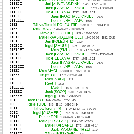
1772-05-23 - 1855-09-17
IIIEII
Juri [AHVENAS/PINK]
1722 - 1772-04-10
IIIEEI
Jaen [PAASHALLIK/RULL]
1733 - 1793-06-01
IIIEEE
Tio /HELLAMA/
1737 - 1791-12-21
IIIEEII
Jaen [PAASHALLIK/RULL]
1670
IIIEEEI
Leemet /HELLAMA/
1670
IIEI
Tähve/Timofei POLEÜHTID
1799-08-13 - 1864-11-03
IIEE
Mare MÄGI
1799-05-22 - 1863-06-21
IIEII
Tähve [POLEÜHTID]
1752 - 1808-02-08
IIEIE
Mare [PAASHALLIK/RULL]
1765-02-06 - 1832-05-20
IIEIII
Juri [POLEÜHTID]
1724
IIEIIE
Ingel [SMUUL]
1725 - 1786-03-12
IIEIIEI
Mats [SMUUL]
1683 - 1763-05-12
IIEIEI
Jaen [PAASHALLIK/RULL]
1733 - 1793-06-01
IIEIEE
Tio /HELLAMA/
1737 - 1791-12-21
IIEIEII
Jaen [PAASHALLIK/RULL]
1670
IIEIEEI
Leemet /HELLAMA/
1670
IIEEI
Mats MÄGI
1763-01-03 - 1841-03-08
IIEEE
Tio [SOOP]
1752 - 1822-08-01
IIEEII
Mats [MÄGI]
1727
IIEEIE
Reet []
1717
IIEEIIE
Made []
1696 - 1761-11-19
IIEEEI
Jaak [SOOP]
1703 - 1789-04-15
IIEEEE
Ingel []
1716 - 1791-04-23
IEI
Jaen PRII
1824-06-08 - 1878-11-23
IEE
Riste TUUL
1824-11-26 - 1910-08-14
IEII
Tähve/Terenti PRII
1799-12-23 - 1877-02-09
IEIE
Ingel [AUSMEEL]
1792-09-25 - 1848-01-03
IEIII
Peeter PRII
1769-02-03 - 1831-06-11
IEIIE
Mare [KESKPAIK]
1757 - 1831-05-05
IEIIIE
Mare [KARJANE]
1743 - 1823-07-14
IEIIIEI
Jaak [KARJANE/PIHEL]
1714
IEIIEI
Tähve [KESKPAIK]