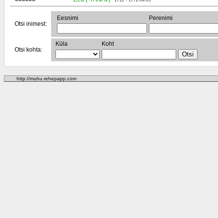
1712 - 1772-04-20
Eesnimi
Perenimi
Otsi inimest:
Küla
Koht
Otsi kohta:
http://muhu.rehepapp.com