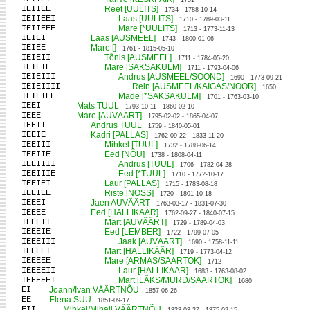
1731
IEIIEE
Reet [UULITS]
1734 - 1788-10-14
IEIIEEI
Laas [UULITS]
1710 - 1789-03-11
IEIIEEE
Mare [*UULITS]
1713 - 1773-11-13
IEIEI
Laas [AUSMEEL]
1743 - 1800-01-06
IEIEE
Mare []
1761 - 1815-05-10
IEIEII
Tõnis [AUSMEEL]
1711 - 1784-05-20
IEIEIE
Mare [SAKSAKULM]
1711 - 1793-04-06
IEIEIII
Andrus [AUSMEEL/SOOND]
1690 - 1773-09-21
IEIEIIII
Rein [AUSMEEL/KAIGAS/NOOR]
1650
IEIEIEE
Made [*SAKSAKULM]
1701 - 1763-03-10
IEEI
Mats TUUL
1793-10-11 - 1860-02-10
IEEE
Mare [AUVÄÄRT]
1795-02-02 - 1865-04-07
IEEII
Andrus TUUL
1759 - 1840-05-01
IEEIE
Kadri [PALLAS]
1762-09-22 - 1833-11-20
IEEIII
Mihkel [TUUL]
1732 - 1788-06-14
IEEIIE
Eed [NÕU]
1738 - 1808-04-11
IEEIIII
Andrus [TUUL]
1706 - 1782-04-28
IEEIIIE
Eed [*TUUL]
1710 - 1772-10-17
IEEIEI
Laur [PALLAS]
1715 - 1783-08-18
IEEIEE
Riste [NOSS]
1720 - 1801-10-18
IEEEI
Jaen AUVÄÄRT
1763-03-17 - 1831-07-30
IEEEE
Eed [HALLIKÄÄR]
1762-09-27 - 1840-07-15
IEEEII
Mart [AUVÄÄRT]
1729 - 1789-04-03
IEEEIE
Eed [LEMBER]
1722 - 1799-07-05
IEEEIII
Jaak [AUVÄÄRT]
1690 - 1758-11-11
IEEEEI
Mart [HALLIKÄÄR]
1719 - 1773-04-12
IEEEEE
Mare [ARMAS/SAARTOK]
1712
IEEEEII
Laur [HALLIKÄÄR]
1683 - 1763-08-02
IEEEEEI
Mart [LÄKS/MURD/SAARTOK]
1680
EI
Joann/Ivan VÄÄRTNÕU
1857-06-26
EE
Elena SUU
1851-09-17
EII
Mihkel/Mihail VÄÄRTNÕU