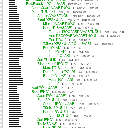
1823-03-27 - 1875-02-15
EIE
Eed/Evdokia PÕLLUÄÄR
1825-06-22 - 1896-07-07
EIII
Jaen (Joan) VÄÄRTNÕU
1794-06-21 - 1855-05-27
EIIE
Mare [TUULIK]
1799-01-09 - 1852-04-08
EIIII
Andrus VÄÄRTNÕU
1769-10-20 - 1853-03-26
EIIIE
Reet [KESKÜLA]
1768-12-26 - 1846-02-05
EIIIII
Mihkel [VÄÄRTNÕU]
1739 - 1788-01-01
EIIIIE
Kadri [PIRA/SAAR]
1744 - 1807-03-11
EIIIIII
Toomas [SOOPARD/VÄÄRTNÕU]
1706 - 1767-12-11
EIIIIIE
Ann [*SOOPARD/VÄÄRTNÕU]
1704 - 1774-04-20
EIIIIEI
Pert [JAUL]
1700 - 1776-10-15
EIIIEI
Tähve [KESKÜLA/PÕLLUÄÄR]
1730 - 1808-04-01
EIIIEE
Eed [OLAK]
1740 - 1797-03-11
EIIIEEI
Juri [OLAK]
1706 - 1784-05-03
EIIIEEE
Ingel [*OLAK]
1717 - 1767-02-03
EIIEI
Juri TUULIK
1743 - 1824-06-23
EIIEE
Riste (Kirsti) [PÕLD]
1767 - 1821-02-18
EIIEIE
Mare [*TUULIK]
1697 - 1766-08-04
EIIEEI
Pert (Peeter) [PÕLD]
1730 - 1783-04-01
EIIEEE
Reet [KALLAS]
1738 - 1810-03-28
EIIEEEI
Hans [KALLAS]
1700 - 1767-02-03
EIIEEEE
Ingel []
1717 - 1777-07-08
EIEI
Aad PÕLLUÄÄR
1791-11-12
EIEE
Reet [END]
1793-07-20 - 1845-11-19
EIEII
Jaen [PÕLLUÄÄR]
1756 - 1795-07-08
EIEIE
Eed [SMUUL]
1748 - 1834-01-27
EIEIII
Andrus [PÕLLUÄÄR]
1720 - 1805-06-23
EIEIEI
Tõnis [SMUUL]
1722 - 1793-01-01
EIEIEE
Kadri [*SMUUL]
1741
EIEIEII
Mats [SMUUL]
1683 - 1763-05-12
EIEEI
Juri [END]
1752 - 1808-10-24
EIEEE
Tio [ARMAS]
1757 - 1829-01-22
EIEEII
Laas [END]