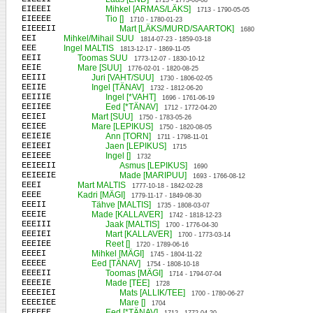
1713 - 1773-06-08
EIEEEI
Mihkel [ARMAS/LÄKS]
1713 - 1790-05-05
EIEEEE
Tio []
1710 - 1780-01-23
EIEEEII
Mart [LÄKS/MURD/SAARTOK]
1680
EEI
Mihkel/Mihail SUU
1814-07-23 - 1859-03-18
EEE
Ingel MALTIS
1813-12-17 - 1869-11-05
EEII
Toomas SUU
1773-12-07 - 1830-10-12
EEIE
Mare [SUU]
1776-02-01 - 1820-08-25
EEIII
Juri [VAHT/SUU]
1730 - 1806-02-05
EEIIE
Ingel [TÄNAV]
1732 - 1812-06-20
EEIIIE
Ingel [*VAHT]
1696 - 1761-06-19
EEIIEE
Eed [*TÄNAV]
1712 - 1772-04-20
EEIEI
Mart [SUU]
1750 - 1783-05-26
EEIEE
Mare [LEPIKUS]
1750 - 1820-08-05
EEIEIE
Ann [TORN]
1711 - 1798-11-01
EEIEEI
Jaen [LEPIKUS]
1715
EEIEEE
Ingel []
1732
EEIEEII
Asmus [LEPIKUS]
1690
EEIEEIE
Made [MARIPUU]
1693 - 1766-08-12
EEEI
Mart MALTIS
1777-10-18 - 1842-02-28
EEEE
Kadri [MÄGI]
1779-11-17 - 1849-08-30
EEEII
Tähve [MALTIS]
1735 - 1808-03-07
EEEIE
Made [KALLAVER]
1742 - 1818-12-23
EEEIII
Jaak [MALTIS]
1700 - 1776-04-30
EEEIEI
Mart [KALLAVER]
1700 - 1773-03-14
EEEIEE
Reet []
1720 - 1789-06-16
EEEEI
Mihkel [MÄGI]
1745 - 1804-11-22
EEEEE
Eed [TÄNAV]
1754 - 1808-10-18
EEEEII
Toomas [MÄGI]
1714 - 1794-07-04
EEEEIE
Made [TEE]
1728
EEEEIEI
Mats [ALLIK/TEE]
1700 - 1780-06-27
EEEEIEE
Mare []
1704
EEEEEE
Eed [*TÄNAV]