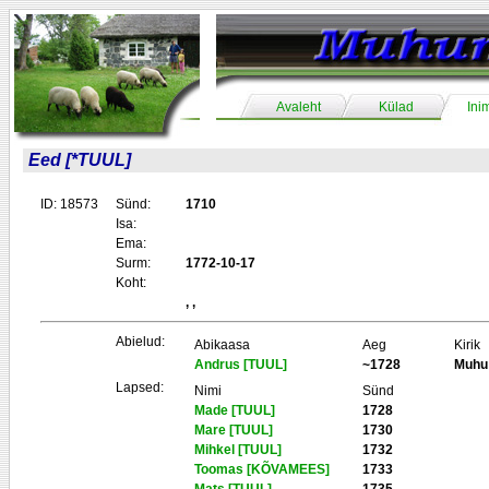
Avaleht
Külad
Ini
Eed [*TUUL]
ID: 18573
Sünd:
1710
Isa:
Ema:
Surm:
1772-10-17
Koht:
, ,
Abielud:
Abikaasa
Aeg
Kirik
Andrus [TUUL]
~1728
Muhu
Lapsed:
Nimi
Sünd
Made [TUUL]
1728
Mare [TUUL]
1730
Mihkel [TUUL]
1732
Toomas [KÕVAMEES]
1733