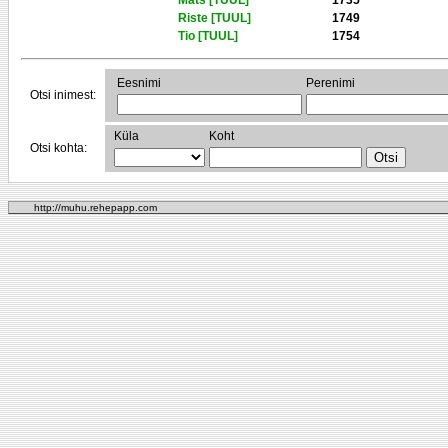
Mats [TUUL]
1735
Riste [TUUL]
1749
Tio [TUUL]
1754
Eesnimi
Perenimi
Otsi inimest:
Küla
Koht
Otsi kohta:
http://muhu.rehepapp.com