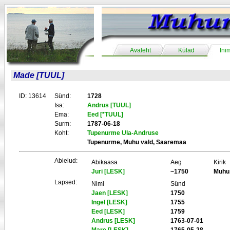
Avaleht
Külad
Ini
Made [TUUL]
ID: 13614
Sünd:
1728
Isa:
Andrus [TUUL]
Ema:
Eed [*TUUL]
Surm:
1787-06-18
Koht:
Tupenurme Ula-Andruse
Tupenurme, Muhu vald, Saaremaa
Abielud:
Abikaasa
Aeg
Kirik
Juri [LESK]
~1750
Muhu
Lapsed:
Nimi
Sünd
Jaen [LESK]
1750
Ingel [LESK]
1755
Eed [LESK]
1759
Andrus [LESK]
1763-07-01