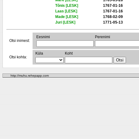
Mare [LESK]
1765-05-28
Tõnis [LESK]
1767-01-16
Laas [LESK]
1767-01-16
Made [LESK]
1768-02-09
Juri [LESK]
1771-05-13
Eesnimi
Perenimi
Otsi inimest:
Küla
Koht
Otsi kohta:
http://muhu.rehepapp.com