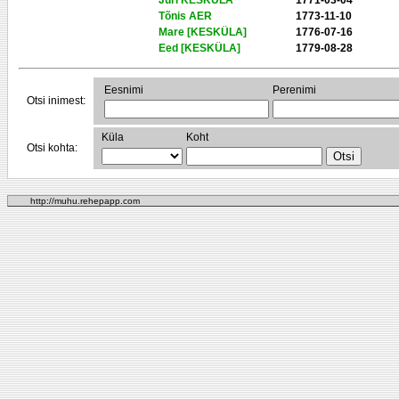
Juri KESKÜLA
1771-03-04
Tõnis AER
1773-11-10
Mare [KESKÜLA]
1776-07-16
Eed [KESKÜLA]
1779-08-28
Eesnimi
Perenimi
Otsi inimest:
Küla
Koht
Otsi kohta:
http://muhu.rehepapp.com