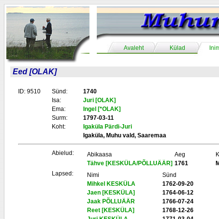
Avaleht
Külad
Ini
Eed [OLAK]
ID: 9510
Sünd:
1740
Isa:
Juri [OLAK]
Ema:
Ingel [*OLAK]
Surm:
1797-03-11
Koht:
Igaküla Pärdi-Juri
Igaküla, Muhu vald, Saaremaa
Abielud:
Abikaasa
Aeg
K
Tähve [KESKÜLA/PÕLLUÄÄR]
1761
Lapsed:
Nimi
Sünd
Mihkel KESKÜLA
1762-09-20
Jaen [KESKÜLA]
1764-06-12
Jaak PÕLLUÄÄR
1766-07-24
Reet [KESKÜLA]
1768-12-26