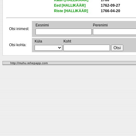
Kadri [HALLIKÄÄR]
1760
Eed [HALLIKÄÄR]
1762-09-27
Riste [HALLIKÄÄR]
1766-04-20
Eesnimi
Perenimi
Otsi inimest:
Küla
Koht
Otsi kohta:
http://muhu.rehepapp.com