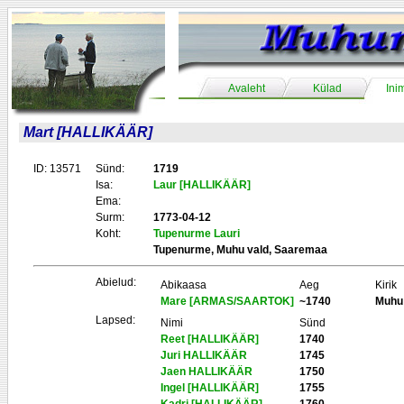
Avaleht
Külad
Ini
Mart [HALLIKÄÄR]
ID: 13571
Sünd:
1719
Isa:
Laur [HALLIKÄÄR]
Ema:
Surm:
1773-04-12
Koht:
Tupenurme Lauri
Tupenurme, Muhu vald, Saaremaa
Abielud:
Abikaasa
Aeg
Kirik
Mare [ARMAS/SAARTOK]
~1740
Muhu
Lapsed:
Nimi
Sünd
Reet [HALLIKÄÄR]
1740
Juri HALLIKÄÄR
1745
Jaen HALLIKÄÄR
1750
Ingel [HALLIKÄÄR]
1755