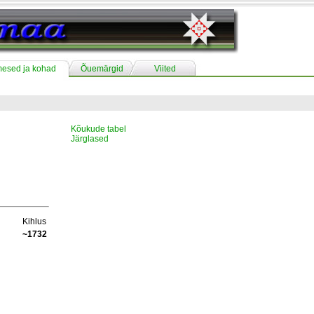
mesed ja kohad
Õuemärgid
Viited
Kõukude tabel
Järglased
Kihlus
~1732