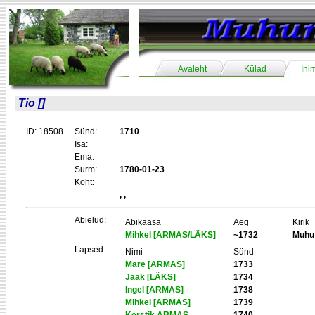
Avaleht
Külad
Ini
Tio []
ID: 18508
Sünd:
1710
Isa:
Ema:
Surm:
1780-01-23
Koht:
, ,
Abielud:
Abikaasa
Aeg
Kirik
Mihkel [ARMAS/LÄKS]
~1732
Muhu
Lapsed:
Nimi
Sünd
Mare [ARMAS]
1733
Jaak [LÄKS]
1734
Ingel [ARMAS]
1738
Mihkel [ARMAS]
1739