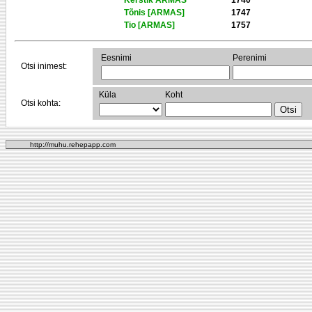
Kerstik ARMAS
1740
Tõnis [ARMAS]
1747
Tio [ARMAS]
1757
Eesnimi
Perenimi
Otsi inimest:
Küla
Koht
Otsi kohta:
http://muhu.rehepapp.com