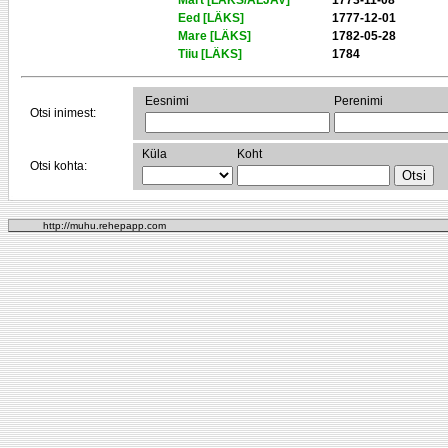
Mart [LÄKS/ALJAV]
1773-11-08
Eed [LÄKS]
1777-12-01
Mare [LÄKS]
1782-05-28
Tiiu [LÄKS]
1784
Eesnimi
Perenimi
Otsi inimest:
Küla
Koht
Otsi kohta:
http://muhu.rehepapp.com