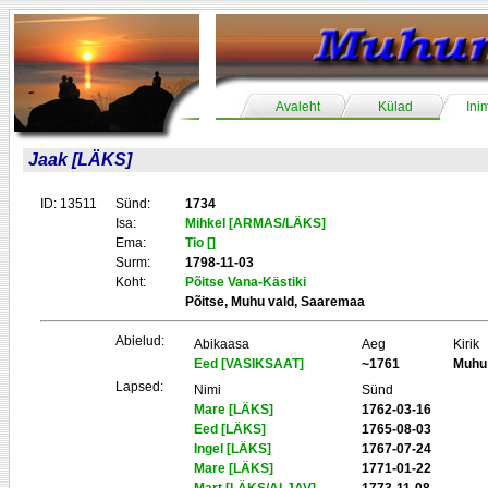
Avaleht
Külad
Ini
Jaak [LÄKS]
ID: 13511
Sünd:
1734
Isa:
Mihkel [ARMAS/LÄKS]
Ema:
Tio []
Surm:
1798-11-03
Koht:
Põitse Vana-Kästiki
Põitse, Muhu vald, Saaremaa
Abielud:
Abikaasa
Aeg
Kirik
Eed [VASIKSAAT]
~1761
Muhu
Lapsed:
Nimi
Sünd
Mare [LÄKS]
1762-03-16
Eed [LÄKS]
1765-08-03
Ingel [LÄKS]
1767-07-24
Mare [LÄKS]
1771-01-22