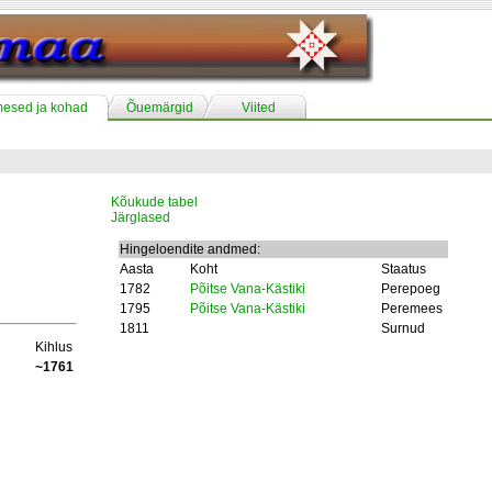
mesed ja kohad
Õuemärgid
Viited
Kõukude tabel
Järglased
Hingeloendite andmed:
Aasta
Koht
Staatus
1782
Põitse Vana-Kästiki
Perepoeg
1795
Põitse Vana-Kästiki
Peremees
1811
Surnud
Kihlus
~1761