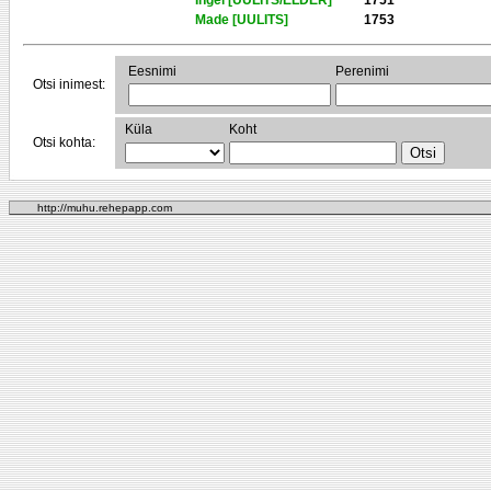
Ingel [UULITS/ELDER]
1751
Made [UULITS]
1753
Eesnimi
Perenimi
Otsi inimest:
Küla
Koht
Otsi kohta:
http://muhu.rehepapp.com