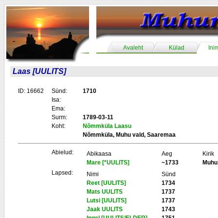
Avaleht
Külad
Ini
Laas [UULITS]
ID: 16662
Sünd:
1710
Isa:
Ema:
Surm:
1789-03-11
Koht:
Nõmmküla Laasu
Nõmmküla, Muhu vald, Saaremaa
Abielud:
Abikaasa
Aeg
Kirik
Mare [*UULITS]
~1733
Muhu
Lapsed:
Nimi
Sünd
Reet [UULITS]
1734
Mats UULITS
1737
Lutsi [UULITS]
1737
Jaak UULITS
1743