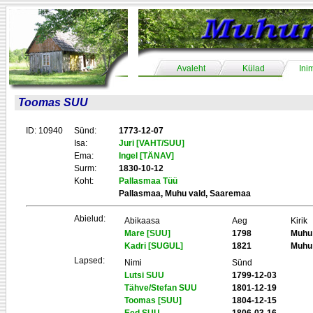
Avaleht
Külad
Ini
Toomas SUU
ID: 10940
Sünd:
1773-12-07
Isa:
Juri [VAHT/SUU]
Ema:
Ingel [TÄNAV]
Surm:
1830-10-12
Koht:
Pallasmaa Tüü
Pallasmaa, Muhu vald, Saaremaa
Abielud:
Abikaasa
Aeg
Kirik
Mare [SUU]
1798
Muhu
Kadri [SUGUL]
1821
Muhu
Lapsed:
Nimi
Sünd
Lutsi SUU
1799-12-03
Tähve/Stefan SUU
1801-12-19
Toomas [SUU]
1804-12-15