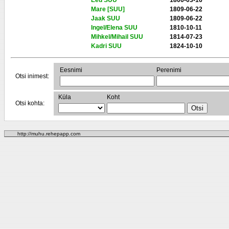
Eed SUU
1806-03-16
Mare [SUU]
1809-06-22
Jaak SUU
1809-06-22
Ingel/Elena SUU
1810-10-11
Mihkel/Mihail SUU
1814-07-23
Kadri SUU
1824-10-10
Eesnimi
Perenimi
Otsi inimest:
Küla
Koht
Otsi kohta:
http://muhu.rehepapp.com