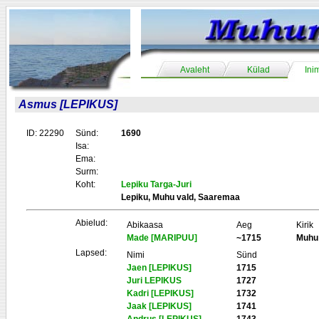
Avaleht
Külad
Ini
Asmus [LEPIKUS]
ID: 22290
Sünd:
1690
Isa:
Ema:
Surm:
Koht:
Lepiku Targa-Juri
Lepiku, Muhu vald, Saaremaa
Abielud:
Abikaasa
Aeg
Kirik
Made [MARIPUU]
~1715
Muhu
Lapsed:
Nimi
Sünd
Jaen [LEPIKUS]
1715
Juri LEPIKUS
1727
Kadri [LEPIKUS]
1732
Jaak [LEPIKUS]
1741