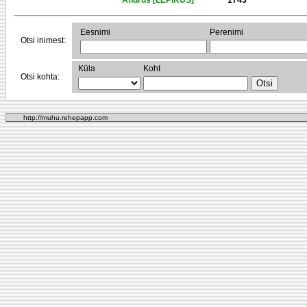
Andrus [LEPIKUS]
1743
Eesnimi
Perenimi
Otsi inimest:
Küla
Koht
Otsi kohta:
http://muhu.rehepapp.com