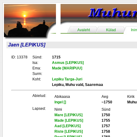
Avaleht
Külad
Ini
Jaen [LEPIKUS]
ID: 13378
Sünd:
1715
Isa:
Asmus [LEPIKUS]
Ema:
Made [MARIPUU]
Surm:
Koht:
Lepiku Targa-Juri
Lepiku, Muhu vald, Saaremaa
Abielud:
Abikaasa
Aeg
Kirik
Ingel []
~1750
Muhu 
Lapsed:
Nimi
Sünd
Mare [LEPIKUS]
1750
Made [LEPIKUS]
1755
Aad [LEPIKUS]
1757
Riste [LEPIKUS]
1758