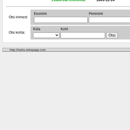
Ekaterina KARJANE
1869-11-14
Eesnimi
Perenimi
Otsi inimest:
Küla
Koht
Otsi kohta:
http://muhu.rehepapp.com