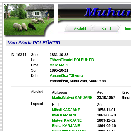
Avaleht
Külad
Ini
Mare/Maria POLEÜHTID
ID: 16344
Sünd:
1831-10-28
Isa:
Tähve/Timofei POLEÜHTID
Ema:
Mare MÄGI
Surm:
1895-10-21
Koht:
Vanamõisa Tähvena
Vanamõisa, Muhu vald, Saaremaa
Abielud:
Abikaasa
Aeg
Kirik
Madis/Matvei KARJANE
23.10.1857
Rinsi
Lapsed:
Nimi
Sünd
Mihail KARJANE
1858-11-01
Ivan KARJANE
1861-06-20
Matvei KARJANE
1863-11-02
Elena KARJANE
1866-09-16