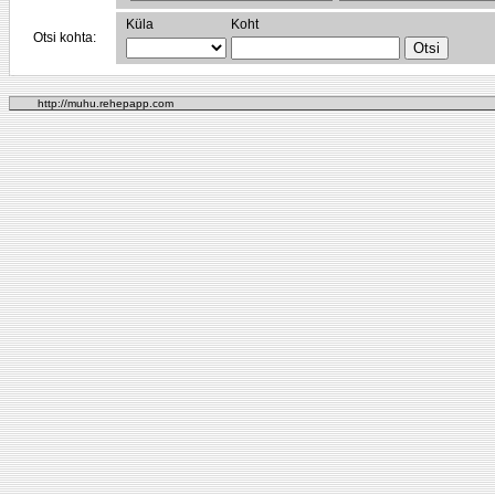
Küla
Koht
Otsi kohta:
http://muhu.rehepapp.com