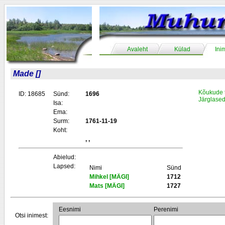
Avaleht
Külad
Ini
Made []
Kõukude 
ID: 18685
Sünd:
1696
Järglase
Isa:
Ema:
Surm:
1761-11-19
Koht:
, ,
Abielud:
Lapsed:
Nimi
Sünd
Mihkel [MÄGI]
1712
Mats [MÄGI]
1727
Eesnimi
Perenimi
Otsi inimest: