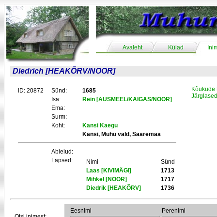
Avaleht
Külad
Ini
Diedrich [HEAKÕRV/NOOR]
Kõukude 
ID: 20872
Sünd:
1685
Järglase
Isa:
Rein [AUSMEEL/KAIGAS/NOOR]
Ema:
Surm:
Koht:
Kansi Kaegu
Kansi, Muhu vald, Saaremaa
Abielud:
Lapsed:
Nimi
Sünd
Laas [KIVIMÄGI]
1713
Mihkel [NOOR]
1717
Diedrik [HEAKÕRV]
1736
Eesnimi
Perenimi
Otsi inimest: