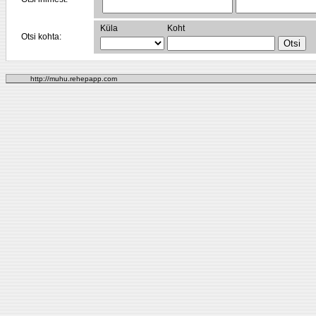
Küla
Koht
Otsi kohta:
http://muhu.rehepapp.com