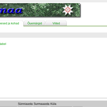
mesed ja kohad
Õuemärgid
Viited
tabel
d
Sünniaasta
Surmaaasta
Küla