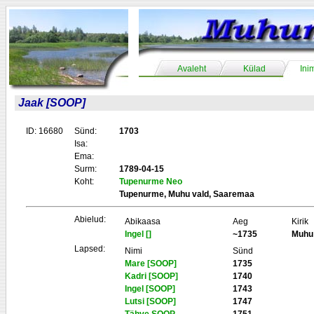
Avaleht
Külad
Ini
Jaak [SOOP]
ID: 16680
Sünd:
1703
Isa:
Ema:
Surm:
1789-04-15
Koht:
Tupenurme Neo
Tupenurme, Muhu vald, Saaremaa
Abielud:
Abikaasa
Aeg
Kirik
Ingel []
~1735
Muhu
Lapsed:
Nimi
Sünd
Mare [SOOP]
1735
Kadri [SOOP]
1740
Ingel [SOOP]
1743
Lutsi [SOOP]
1747