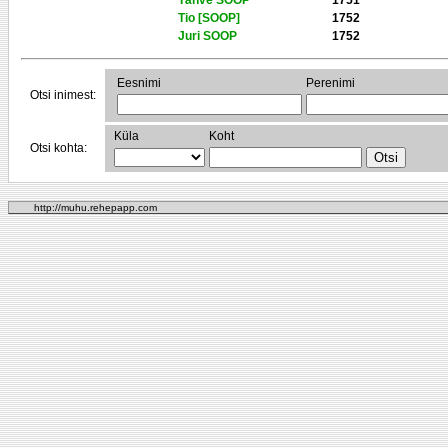
Tähve SOOP
1751
Tio [SOOP]
1752
Juri SOOP
1752
Eesnimi
Perenimi
Otsi inimest:
Küla
Koht
Otsi kohta:
http://muhu.rehepapp.com