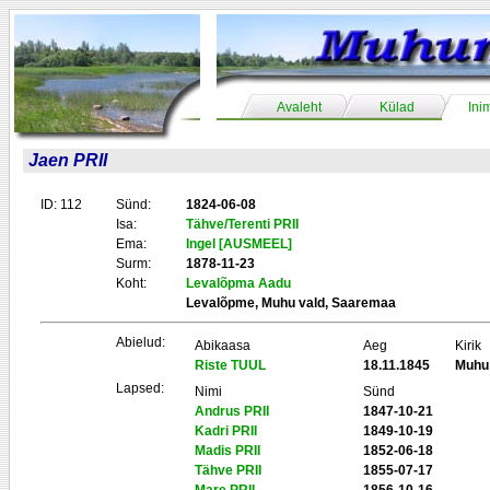
Avaleht
Külad
Ini
Jaen PRII
ID: 112
Sünd:
1824-06-08
Isa:
Tähve/Terenti PRII
Ema:
Ingel [AUSMEEL]
Surm:
1878-11-23
Koht:
Levalõpma Aadu
Levalõpme, Muhu vald, Saaremaa
Abielud:
Abikaasa
Aeg
Kirik
Riste TUUL
18.11.1845
Muhu
Lapsed:
Nimi
Sünd
Andrus PRII
1847-10-21
Kadri PRII
1849-10-19
Madis PRII
1852-06-18
Tähve PRII
1855-07-17