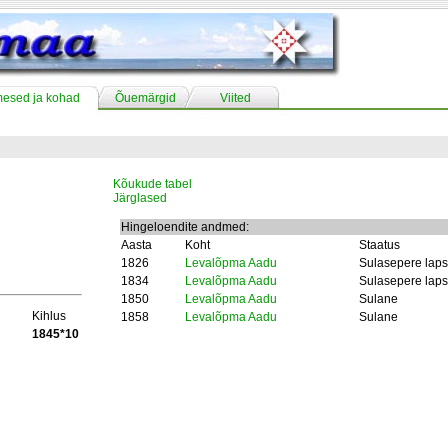
mesed ja kohad
Õuemärgid
Viited
Kõukude tabel
Järglased
Hingeloendite andmed:
Aasta
Koht
Staatus
1826
Levalõpma Aadu
Sulasepere laps
1834
Levalõpma Aadu
Sulasepere laps
1850
Levalõpma Aadu
Sulane
Kihlus
1858
Levalõpma Aadu
Sulane
1845*10