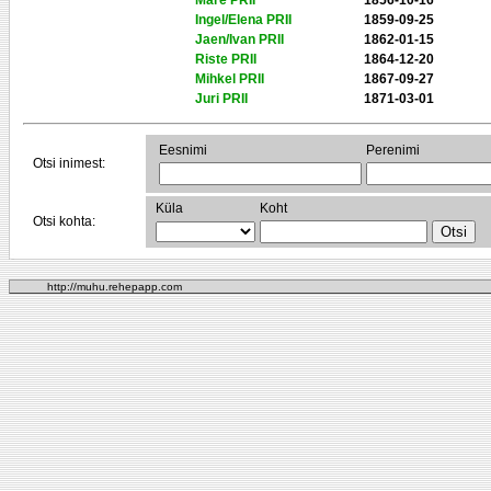
Mare PRII
1856-10-16
Ingel/Elena PRII
1859-09-25
Jaen/Ivan PRII
1862-01-15
Riste PRII
1864-12-20
Mihkel PRII
1867-09-27
Juri PRII
1871-03-01
Eesnimi
Perenimi
Otsi inimest:
Küla
Koht
Otsi kohta:
http://muhu.rehepapp.com