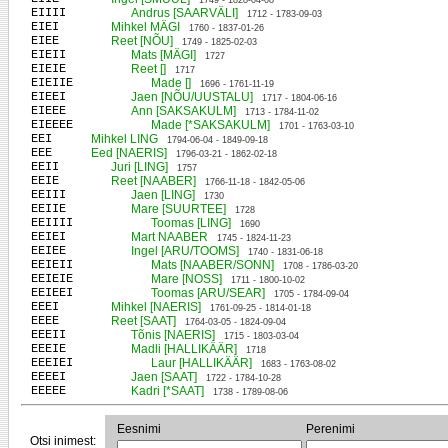
1749 - 1828-04-08
EIIII
Andrus [SAARVÄLI]
1712 - 1783-09-03
EIEI
Mihkel MÄGI
1760 - 1837-01-26
EIEE
Reet [NÕU]
1749 - 1825-02-03
EIEII
Mats [MÄGI]
1727
EIEIE
Reet []
1717
EIEIIE
Made []
1696 - 1761-11-19
EIEEI
Jaen [NÕU/UUSTALU]
1717 - 1804-06-16
EIEEE
Ann [SAKSAKULM]
1713 - 1784-11-02
EIEEEE
Made [*SAKSAKULM]
1701 - 1763-03-10
EEI
Mihkel LING
1794-06-04 - 1849-09-18
EEE
Eed [NAERIS]
1796-03-21 - 1862-02-18
EEII
Juri [LING]
1757
EEIE
Reet [NAABER]
1766-11-18 - 1842-05-06
EEIII
Jaen [LING]
1730
EEIIE
Mare [SUURTEE]
1728
EEIIII
Toomas [LING]
1690
EEIEI
Mart NAABER
1745 - 1824-11-23
EEIEE
Ingel [ARU/TOOMS]
1740 - 1831-06-18
EEIEII
Mats [NAABER/SONN]
1708 - 1786-03-20
EEIEIE
Mare [NOSS]
1711 - 1800-10-02
EEIEEI
Toomas [ARU/SEAR]
1705 - 1784-09-04
EEEI
Mihkel [NAERIS]
1761-09-25 - 1814-01-18
EEEE
Reet [SAAT]
1764-03-05 - 1824-09-04
EEEII
Tõnis [NAERIS]
1715 - 1803-03-04
EEEIE
Madli [HALLIKÄÄR]
1718
EEEIEI
Laur [HALLIKÄÄR]
1683 - 1763-08-02
EEEEI
Jaen [SAAT]
1722 - 1784-10-28
EEEEE
Kadri [*SAAT]
1738 - 1789-08-06
Eesnimi
Perenimi
Otsi inimest: