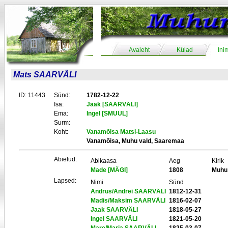
Avaleht
Külad
Ini
Mats SAARVÄLI
ID: 11443
Sünd:
1782-12-22
Isa:
Jaak [SAARVÄLI]
Ema:
Ingel [SMUUL]
Surm:
Koht:
Vanamõisa Matsi-Laasu
Vanamõisa, Muhu vald, Saaremaa
Abielud:
Abikaasa
Aeg
Kirik
Made [MÄGI]
1808
Muhu
Lapsed:
Nimi
Sünd
Andrus/Andrei SAARVÄLI
1812-12-31
Madis/Maksim SAARVÄLI
1816-02-07
Jaak SAARVÄLI
1818-05-27
Ingel SAARVÄLI
1821-05-20