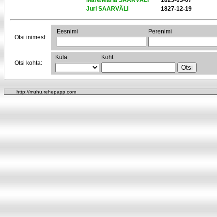
Mare/Maria SAARVÄLI
1825-03-07
Juri SAARVÄLI
1827-12-19
Eesnimi
Perenimi
Otsi inimest:
Küla
Koht
Otsi kohta:
http://muhu.rehepapp.com