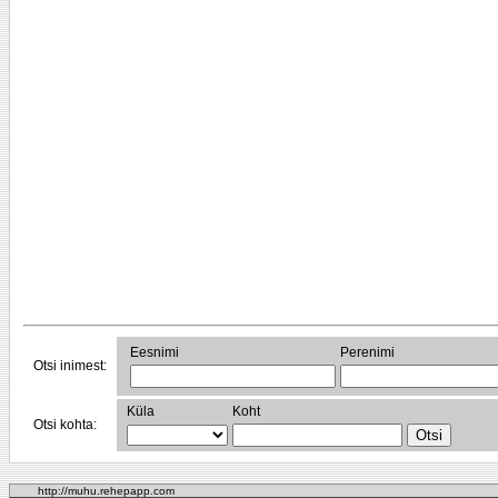
Eesnimi
Perenimi
Otsi inimest:
Küla
Koht
Otsi kohta:
http://muhu.rehepapp.com