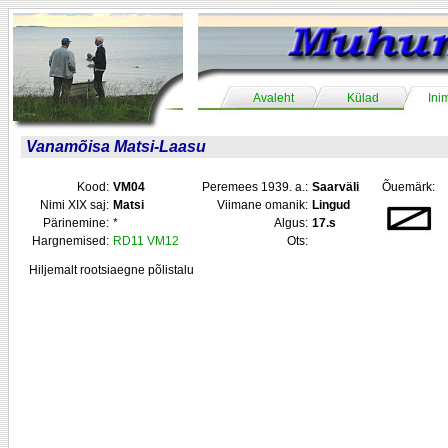
Avaleht
Külad
Ini
Vanamõisa Matsi-Laasu
Kood:
VM04
Peremees 1939. a.:
Saarväli
Õuemärk:
Nimi XIX saj:
Matsi
Viimane omanik:
Lingud
Pärinemine:
*
Algus:
17.s
Hargnemised:
RD11
VM12
Ots:
Hiljemalt rootsiaegne põlistalu