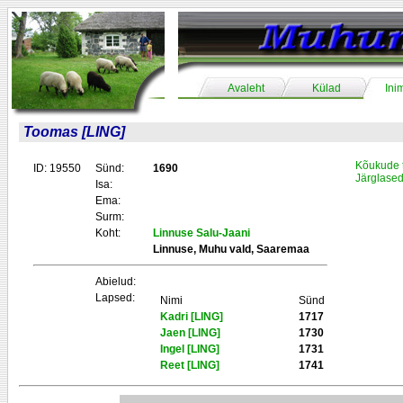
Avaleht
Külad
Ini
Toomas [LING]
Kõukude 
ID: 19550
Sünd:
1690
Järglase
Isa:
Ema:
Surm:
Koht:
Linnuse Salu-Jaani
Linnuse, Muhu vald, Saaremaa
Abielud:
Lapsed:
Nimi
Sünd
Kadri [LING]
1717
Jaen [LING]
1730
Ingel [LING]
1731
Reet [LING]
1741