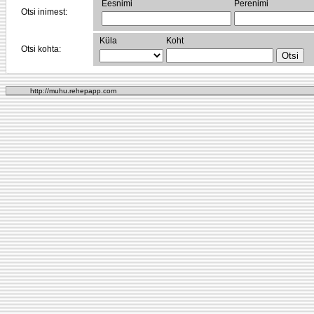
Eesnimi
Perenimi
Otsi inimest:
Küla
Koht
Otsi kohta:
http://muhu.rehepapp.com