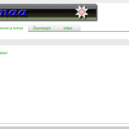
mesed ja kohad
Õuemärgid
Viited
tabel
d