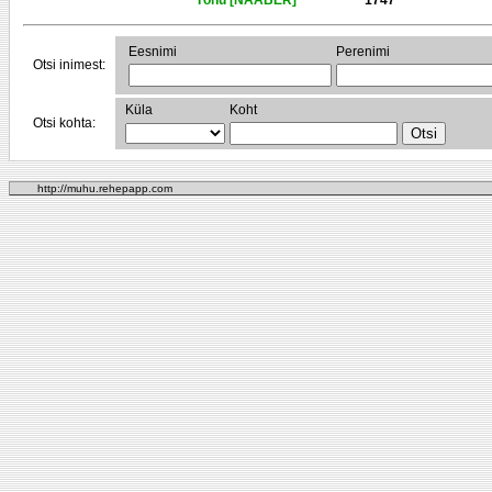
Tõnu [NAABER]
1747
Eesnimi
Perenimi
Otsi inimest:
Küla
Koht
Otsi kohta:
http://muhu.rehepapp.com