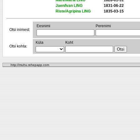
Mare/Maria LING
1828-01-31
Jaen/Ivan LING
1831-06-22
Riste/Agripina LING
1835-03-15
Eesnimi
Perenimi
Otsi inimest:
Küla
Koht
Otsi kohta:
http://muhu.rehepapp.com