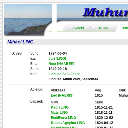
Avaleht
Külad
Ini
Mihkel LING
ID: 898
Sünd:
1794-06-04
Isa:
Juri [LING]
Ema:
Reet [NAABER]
Surm:
1849-09-18
Koht:
Linnuse Salu-Jaani
Linnuse, Muhu vald, Saaremaa
Abielud:
Abikaasa
Aeg
Kirik
Eed [NAERIS]
1815
Muhu
Lapsed:
Nimi
Sünd
Kadri LING
1815-11-21
Mats LING
1818-11-11
Eed/Elena LING
1820-12-02
Ruudu/Agripina LING
1824-04-12