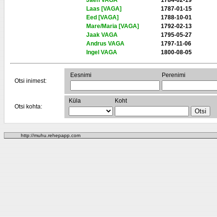
Jaen VAGA
1784-02-19
Laas [VAGA]
1787-01-15
Eed [VAGA]
1788-10-01
Mare/Maria [VAGA]
1792-02-13
Jaak VAGA
1795-05-27
Andrus VAGA
1797-11-06
Ingel VAGA
1800-08-05
Eesnimi
Perenimi
Otsi inimest:
Küla
Koht
Otsi kohta:
http://muhu.rehepapp.com