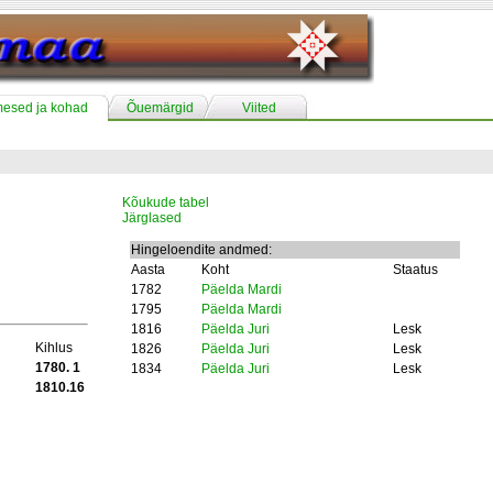
mesed ja kohad
Õuemärgid
Viited
Kõukude tabel
Järglased
Hingeloendite andmed:
Aasta
Koht
Staatus
1782
Päelda Mardi
1795
Päelda Mardi
1816
Päelda Juri
Lesk
Kihlus
1826
Päelda Juri
Lesk
1780. 1
1834
Päelda Juri
Lesk
1810.16