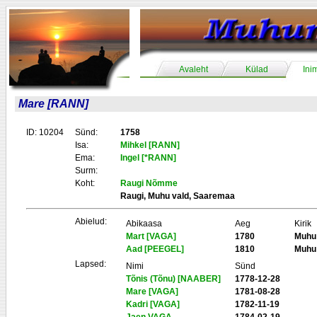
Avaleht
Külad
Ini
Mare [RANN]
ID: 10204
Sünd:
1758
Isa:
Mihkel [RANN]
Ema:
Ingel [*RANN]
Surm:
Koht:
Raugi Nõmme
Raugi, Muhu vald, Saaremaa
Abielud:
Abikaasa
Aeg
Kirik
Mart [VAGA]
1780
Muhu
Aad [PEEGEL]
1810
Muhu
Lapsed:
Nimi
Sünd
Tõnis (Tõnu) [NAABER]
1778-12-28
Mare [VAGA]
1781-08-28
Kadri [VAGA]
1782-11-19