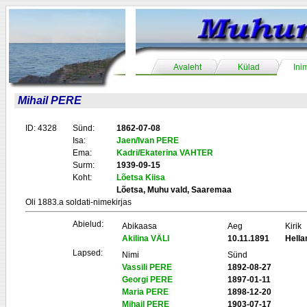
Avaleht
Külad
Ini
Mihail PERE
ID: 4328
Sünd:
1862-07-08
Isa:
Jaen/Ivan PERE
Ema:
Kadri/Ekaterina VAHTER
Surm:
1939-09-15
Koht:
Lõetsa Kiisa
Lõetsa, Muhu vald, Saaremaa
Oli 1883.a soldati-nimekirjas
Abielud:
Abikaasa
Aeg
Kirik
Akilina VÄLI
10.11.1891
Hell
Lapsed:
Nimi
Sünd
Vassili PERE
1892-08-27
Georgi PERE
1897-01-11
Maria PERE
1898-12-20
Mihail PERE
1903-07-17