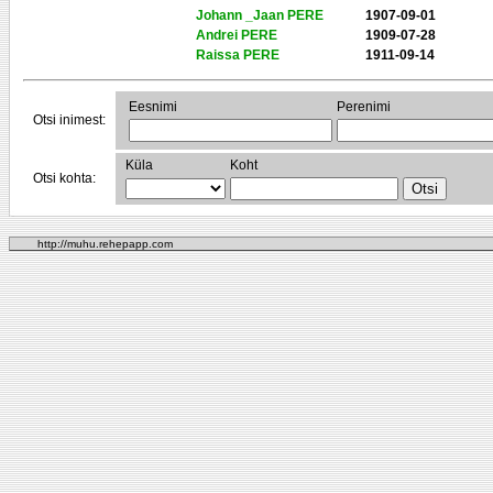
Johann _Jaan PERE
1907-09-01
Andrei PERE
1909-07-28
Raissa PERE
1911-09-14
Eesnimi
Perenimi
Otsi inimest:
Küla
Koht
Otsi kohta:
http://muhu.rehepapp.com