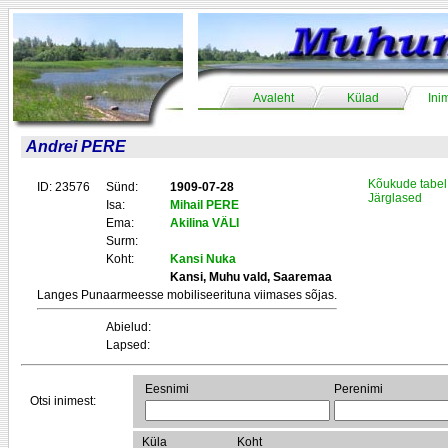
Avaleht
Külad
Ini
Andrei PERE
Kõukude tabel
ID: 23576
Sünd:
1909-07-28
Järglased
Isa:
Mihail PERE
Ema:
Akilina VÄLI
Surm:
Koht:
Kansi Nuka
Kansi, Muhu vald, Saaremaa
Langes Punaarmeesse mobiliseerituna viimases sõjas.
Abielud:
Lapsed:
Eesnimi
Perenimi
Otsi inimest:
Küla
Koht