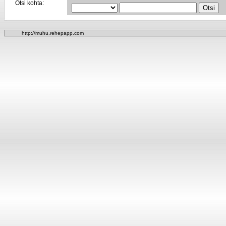
Otsi kohta:
http://muhu.rehepapp.com