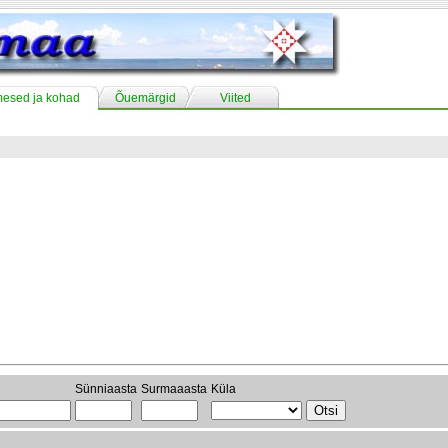
mesed ja kohad
Õuemärgid
Viited
Sünniaasta
Surmaaasta
Küla