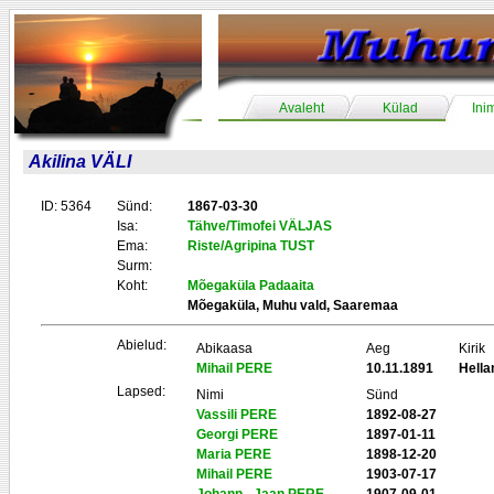
Avaleht
Külad
Ini
Akilina VÄLI
ID: 5364
Sünd:
1867-03-30
Isa:
Tähve/Timofei VÄLJAS
Ema:
Riste/Agripina TUST
Surm:
Koht:
Mõegaküla Padaaita
Mõegaküla, Muhu vald, Saaremaa
Abielud:
Abikaasa
Aeg
Kirik
Mihail PERE
10.11.1891
Hell
Lapsed:
Nimi
Sünd
Vassili PERE
1892-08-27
Georgi PERE
1897-01-11
Maria PERE
1898-12-20
Mihail PERE
1903-07-17