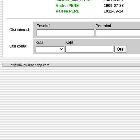
Johann _Jaan PERE
1907-09-01
Andrei PERE
1909-07-28
Raissa PERE
1911-09-14
Eesnimi
Perenimi
Otsi inimest:
Küla
Koht
Otsi kohta:
http://muhu.rehepapp.com