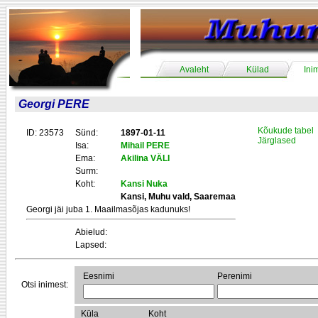
Avaleht
Külad
Ini
Georgi PERE
Kõukude tabel
ID: 23573
Sünd:
1897-01-11
Järglased
Isa:
Mihail PERE
Ema:
Akilina VÄLI
Surm:
Koht:
Kansi Nuka
Kansi, Muhu vald, Saaremaa
Georgi jäi juba 1. Maailmasõjas kadunuks!
Abielud:
Lapsed:
Eesnimi
Perenimi
Otsi inimest:
Küla
Koht