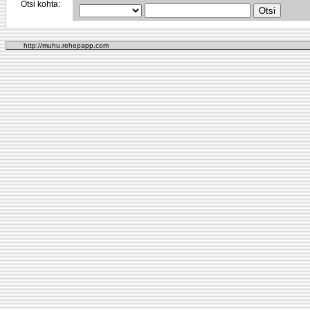
Otsi kohta:
http://muhu.rehepapp.com