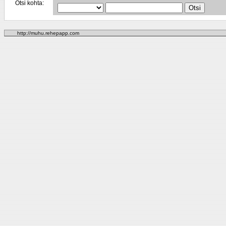
Otsi kohta:
http://muhu.rehepapp.com