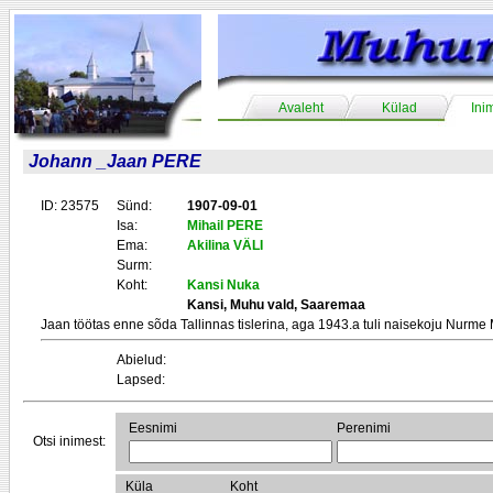
Avaleht
Külad
Ini
Johann _Jaan PERE
ID: 23575
Sünd:
1907-09-01
Isa:
Mihail PERE
Ema:
Akilina VÄLI
Surm:
Koht:
Kansi Nuka
Kansi, Muhu vald, Saaremaa
Jaan töötas enne sõda Tallinnas tislerina, aga 1943.a tuli naisekoju Nurme 
Abielud:
Lapsed:
Eesnimi
Perenimi
Otsi inimest:
Küla
Koht