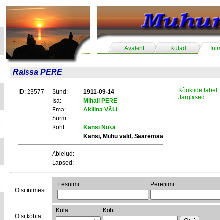
Avaleht
Külad
Ini
Raissa PERE
Kõukude tabel
ID: 23577
Sünd:
1911-09-14
Järglased
Isa:
Mihail PERE
Ema:
Akilina VÄLI
Surm:
Koht:
Kansi Nuka
Kansi, Muhu vald, Saaremaa
Abielud:
Lapsed:
Eesnimi
Perenimi
Otsi inimest:
Küla
Koht
Otsi kohta: