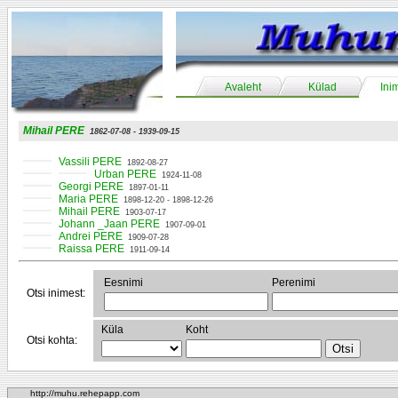
Avaleht
Külad
Ini
Mihail PERE
1862-07-08 - 1939-09-15
Vassili PERE
1892-08-27
Urban PERE
1924-11-08
Georgi PERE
1897-01-11
Maria PERE
1898-12-20 - 1898-12-26
Mihail PERE
1903-07-17
Johann _Jaan PERE
1907-09-01
Andrei PERE
1909-07-28
Raissa PERE
1911-09-14
Eesnimi
Perenimi
Otsi inimest:
Küla
Koht
Otsi kohta:
http://muhu.rehepapp.com