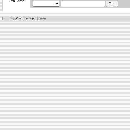
Otsi kohta:
http://muhu.rehepapp.com