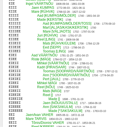
1804-08-04 - 1842-09-02
EIE
Ingel VÄÄRTNÕU
1808-09-04 - 1861-03-06
EIII
Jaen KUMPAS
1772-06-03 - 1821-06-11
EIIE
Mare [RÜHVK]
1768-02-28 - 1827-12-02
EIIII
Aad [KUMPAS/MÖLDER]
1740 - 1801-04-19
EIIIE
Made [KERSTIK]
1746
EIIIII
Aad [KUMPAS/MÖLDER/TOSS]
1706 - 1776-09-10
EIIIEI
Mart [ALJAS/KASK/KERSTIK]
1700
EIIIEE
Mare [VÄLJAOTS]
1702 - 1797-01-04
EIIEI
Juri [RÜHVK]
1740 - 1791-07-25
EIIEE
Reet [LING]
1741 - 1808-04-08
EIIEII
Mats [RÜHVK/ÜLEM]
1708 - 1784-12-29
EIIEIE
Eed [SEPP]
1713 - 1798-04-15
EIIEEI
Toomas [LING]
1690
EIEI
Aad VÄÄRTNÕU
1781-11-25 - 1851-04-15
EIEE
Riste [MÄGI]
1784-02-27 - 1854-12-20
EIEII
Mihkel [VÄÄRTNÕU]
1739 - 1788-01-01
EIEIE
Kadri [PIRA/SAAR]
1744 - 1807-03-11
EIEIII
Toomas [SOOPARD/VÄÄRTNÕU]
1706 - 1767-12-11
EIEIIE
Ann [*SOOPARD/VÄÄRTNÕU]
1704 - 1774-04-20
EIEIEI
Pert [JAUL]
1700 - 1776-10-15
EIEEI
Mihkel MÄGI
1760 - 1837-01-26
EIEEE
Reet [NÕU]
1749 - 1825-02-03
EIEEII
Mats [MÄGI]
1727
EIEEIE
Reet []
1717
EIEEIIE
Made []
1696 - 1761-11-19
EIEEEI
Jaen [NÕU/UUSTALU]
1717 - 1804-06-16
EIEEEE
Ann [SAKSAKULM]
1713 - 1784-11-02
EIEEEEE
Made [*SAKSAKULM]
1701 - 1763-03-10
EEI
Jaen/Ivan VAHER
1805-06-11 - 1872-11-18
EEE
Mare TARVIS
1804-03-21 - 1863-12-03
EEII
Tõnis/Dionisi VAHER
1781-01-17 - 1853-06-21
EEIE
Reet [KIPPER]