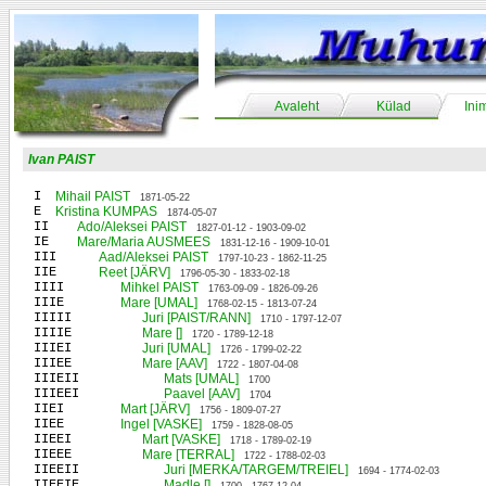
Avaleht
Külad
Ini
Ivan PAIST
I
Mihail PAIST
1871-05-22
E
Kristina KUMPAS
1874-05-07
II
Ado/Aleksei PAIST
1827-01-12 - 1903-09-02
IE
Mare/Maria AUSMEES
1831-12-16 - 1909-10-01
III
Aad/Aleksei PAIST
1797-10-23 - 1862-11-25
IIE
Reet [JÄRV]
1796-05-30 - 1833-02-18
IIII
Mihkel PAIST
1763-09-09 - 1826-09-26
IIIE
Mare [UMAL]
1768-02-15 - 1813-07-24
IIIII
Juri [PAIST/RANN]
1710 - 1797-12-07
IIIIE
Mare []
1720 - 1789-12-18
IIIEI
Juri [UMAL]
1726 - 1799-02-22
IIIEE
Mare [AAV]
1722 - 1807-04-08
IIIEII
Mats [UMAL]
1700
IIIEEI
Paavel [AAV]
1704
IIEI
Mart [JÄRV]
1756 - 1809-07-27
IIEE
Ingel [VASKE]
1759 - 1828-08-05
IIEEI
Mart [VASKE]
1718 - 1789-02-19
IIEEE
Mare [TERRAL]
1722 - 1788-02-03
IIEEII
Juri [MERKA/TARGEM/TREIEL]
1694 - 1774-02-03
IIEEIE
Madle []