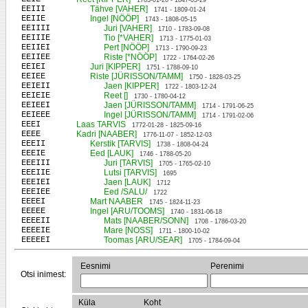
1783-01-20 - 1847-03-29
EEIII
Tähve [VAHER]
1741 - 1809-01-24
EEIIE
Ingel [NÖÖP]
1743 - 1808-05-15
EEIIII
Juri [VAHER]
1710 - 1783-09-08
EEIIIE
Tio [*VAHER]
1713 - 1775-01-03
EEIIEI
Pert [NÖÖP]
1713 - 1790-09-23
EEIIEE
Riste [*NÖÖP]
1722 - 1764-02-26
EEIEI
Juri [KIPPER]
1751 - 1788-09-10
EEIEE
Riste [JÜRISSON/TAMM]
1750 - 1828-03-25
EEIEII
Jaen [KIPPER]
1722 - 1803-12-24
EEIEIE
Reet []
1730 - 1780-04-12
EEIEEI
Jaen [JÜRISSON/TAMM]
1714 - 1791-06-25
EEIEEE
Ingel [JÜRISSON/TAMM]
1714 - 1791-02-06
EEEI
Laas TARVIS
1772-01-28 - 1825-09-16
EEEE
Kadri [NAABER]
1776-11-07 - 1852-12-03
EEEII
Kerstik [TARVIS]
1738 - 1808-04-24
EEEIE
Eed [LAUK]
1746 - 1788-05-20
EEEIII
Juri [TARVIS]
1705 - 1765-02-10
EEEIIE
Lutsi [TARVIS]
1695
EEEIEI
Jaen [LAUK]
1712
EEEIEE
Eed /SALU/
1722
EEEEI
Mart NAABER
1745 - 1824-11-23
EEEEE
Ingel [ARU/TOOMS]
1740 - 1831-06-18
EEEEII
Mats [NAABER/SONN]
1708 - 1786-03-20
EEEEIE
Mare [NOSS]
1711 - 1800-10-02
EEEEEI
Toomas [ARU/SEAR]
1705 - 1784-09-04
Eesnimi
Perenimi
Otsi inimest:
Küla
Koht