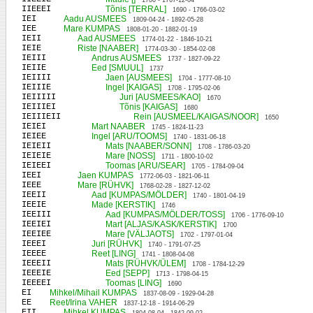
1700 - 1767-12-04
IIEEEI
Tõnis [TERRAL]
1690 - 1766-03-02
IEI
Aadu AUSMEES
1809-04-24 - 1892-05-28
IEE
Mare KUMPAS
1808-01-20 - 1882-01-19
IEII
Aad AUSMEES
1774-01-22 - 1846-10-21
IEIE
Riste [NAABER]
1774-03-30 - 1854-02-08
IEIII
Andrus AUSMEES
1737 - 1827-09-22
IEIIE
Eed [SMUUL]
1737
IEIIII
Jaen [AUSMEES]
1704 - 1777-08-10
IEIIIE
Ingel [KAIGAS]
1708 - 1795-02-06
IEIIIII
Juri [AUSMEES/KAO]
1670
IEIIIEI
Tõnis [KAIGAS]
1680
IEIIIEII
Rein [AUSMEEL/KAIGAS/NOOR]
1650
IEIEI
Mart NAABER
1745 - 1824-11-23
IEIEE
Ingel [ARU/TOOMS]
1740 - 1831-06-18
IEIEII
Mats [NAABER/SONN]
1708 - 1786-03-20
IEIEIE
Mare [NOSS]
1711 - 1800-10-02
IEIEEI
Toomas [ARU/SEAR]
1705 - 1784-09-04
IEEI
Jaen KUMPAS
1772-06-03 - 1821-06-11
IEEE
Mare [RÜHVK]
1768-02-28 - 1827-12-02
IEEII
Aad [KUMPAS/MÖLDER]
1740 - 1801-04-19
IEEIE
Made [KERSTIK]
1746
IEEIII
Aad [KUMPAS/MÖLDER/TOSS]
1706 - 1776-09-10
IEEIEI
Mart [ALJAS/KASK/KERSTIK]
1700
IEEIEE
Mare [VÄLJAOTS]
1702 - 1797-01-04
IEEEI
Juri [RÜHVK]
1740 - 1791-07-25
IEEEE
Reet [LING]
1741 - 1808-04-08
IEEEII
Mats [RÜHVK/ÜLEM]
1708 - 1784-12-29
IEEEIE
Eed [SEPP]
1713 - 1798-04-15
IEEEEI
Toomas [LING]
1690
EI
Mihkel/Mihail KUMPAS
1837-08-09 - 1929-04-28
EE
Reet/Irina VAHER
1837-12-18 - 1914-06-29
EII
Mihkel KUMPAS