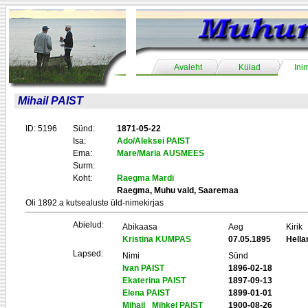
Avaleht
Külad
Ini
Mihail PAIST
ID: 5196
Sünd:
1871-05-22
Isa:
Ado/Aleksei PAIST
Ema:
Mare/Maria AUSMEES
Surm:
Koht:
Raegma Mardi
Raegma, Muhu vald, Saaremaa
Oli 1892.a kutsealuste üld-nimekirjas
Abielud:
Abikaasa
Aeg
Kirik
Kristina KUMPAS
07.05.1895
Hell
Lapsed:
Nimi
Sünd
Ivan PAIST
1896-02-18
Ekaterina PAIST
1897-09-13
Elena PAIST
1899-01-01
Mihail _Mihkel PAIST
1900-08-26