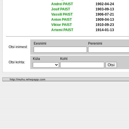
Andrei PAIST
1902-04-24
Josif PAIST
1903-09-13
Vassili PAIST
1906-07-21
Anton PAIST
1909-04-13
Viktor PAIST
1910-09-23
Artemi PAIST
1914-01-13
Eesnimi
Perenimi
Otsi inimest:
Küla
Koht
Otsi kohta:
http://muhu.rehepapp.com