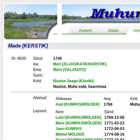
Avaleht
Külad
Ini
Made [KERSTIK]
ID: 9830
Sünd:
1746
Isa:
Mart [ALJAS/KASK/KERSTIK]
Ema:
Mare [VÄLJAOTS]
Surm:
Koht:
Nautse Jaagu (Kästiki)
Nautse, Muhu vald, Saaremaa
Abielud:
Abikaasa
Aeg
Kirik
Aad [KUMPAS/MÖLDER]
1768
Muhu
Lapsed:
Nimi
Sünd
Lutsi [KUMPAS/MÖLDER]
1769-12-08
Mare [KUMPAS/MÖLDER]
1771-03-23
Jaen KUMPAS
1772-06-03
Mihkel MÖLDER
1774-08-16