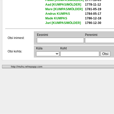
Pawel [KUMPAS/MÖLDER]
1777-10-03
Aad [KUMPAS/MÖLDER]
1778-11-12
Mare [KUMPAS/MÖLDER]
1781-05-19
Andrus KUMPAS
1784-05-17
Made KUMPAS
1786-12-18
Juri [KUMPAS/MÖLDER]
1790-12-30
Eesnimi
Perenimi
Otsi inimest:
Küla
Koht
Otsi kohta:
http://muhu.rehepapp.com