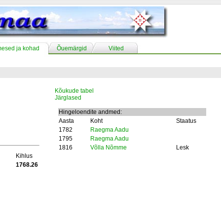
mesed ja kohad
Õuemärgid
Viited
Kõukude tabel
Järglased
Hingeloendite andmed:
Aasta
Koht
Staatus
1782
Raegma Aadu
1795
Raegma Aadu
1816
Võlla Nõmme
Lesk
Kihlus
1768.26