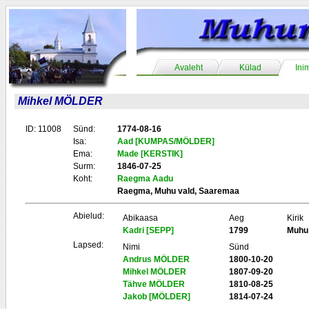
Avaleht
Külad
Ini
Mihkel MÖLDER
ID: 11008
Sünd:
1774-08-16
Isa:
Aad [KUMPAS/MÖLDER]
Ema:
Made [KERSTIK]
Surm:
1846-07-25
Koht:
Raegma Aadu
Raegma, Muhu vald, Saaremaa
Abielud:
Abikaasa
Aeg
Kirik
Kadri [SEPP]
1799
Muhu
Lapsed:
Nimi
Sünd
Andrus MÖLDER
1800-10-20
Mihkel MÖLDER
1807-09-20
Tähve MÖLDER
1810-08-25
Jakob [MÖLDER]
1814-07-24