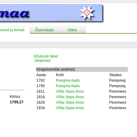
mesed ja kohad
Õuemärgid
Viited
Kõukude tabel
Järglased
Hingeloendite andmed:
Aasta
Koht
Staatus
1782
Raegma Aadu
Perepoeg
1795
Raegma Aadu
Perepoeg
1811
Võlla Sepa-Ansu
Peremees
Kihlus
1816
Võlla Sepa-Ansu
Peremees
1799.27
1826
Võlla Sepa-Ansu
Peremees
1834
Võlla Sepa-Ansu
Peremees