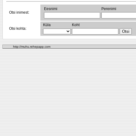
Eesnimi
Perenimi
Otsi inimest:
Küla
Koht
Otsi kohta:
http://muhu.rehepapp.com