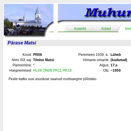
Avaleht
Külad
Ini
Pärase Matsi
Kood:
PR06
Peremees 1939. a.:
Läheb
Nimi XIX saj:
Tõnise Matsi
Viimane omanik:
(kadunud)
Pärinemine:
*
Algus:
17.s
Hargnemised:
HL09
ON08
PR11
PR18
Ots:
~1950
Peale katku uue asustuse saanud rootsiaegne põlistalu