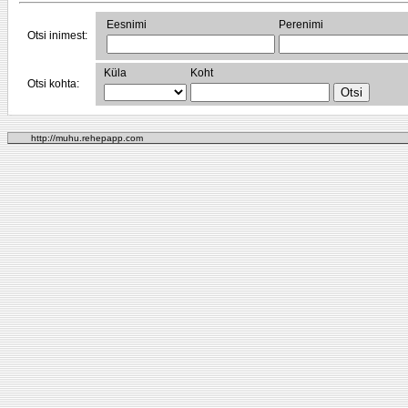
Eesnimi
Perenimi
Otsi inimest:
Küla
Koht
Otsi kohta:
http://muhu.rehepapp.com