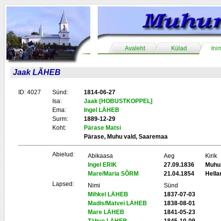
Avaleht
Külad
Ini
Jaak LÄHEB
ID: 4027
Sünd:
1814-06-27
Isa:
Jaak [HOBUSTKOPPEL]
Ema:
Ingel LÄHEB
Surm:
1889-12-29
Koht:
Pärase Matsi
Pärase, Muhu vald, Saaremaa
Abielud:
Abikaasa
Aeg
Kirik
Ingel ERIK
27.09.1836
Muhu
Mare/Maria SÕRM
21.04.1854
Hell
Lapsed:
Nimi
Sünd
Mihkel LÄHEB
1837-07-03
Madis/Matvei LÄHEB
1838-08-01
Mare LÄHEB
1841-05-23