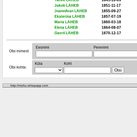
Tähve LÄHEB
1845-10-09
Jakob LÄHEB
1851-11-17
Joann/Ivan LÄHEB
1855-09-27
Ekaterina LÄHEB
1857-07-19
Maria LÄHEB
1860-03-18
Elena LÄHEB
1864-08-07
Gavril LÄHEB
1870-12-17
Eesnimi
Perenimi
Otsi inimest:
Küla
Koht
Otsi kohta:
http://muhu.rehepapp.com