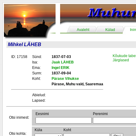
Avaleht
Külad
Ini
Mihkel LÄHEB
Kõukude tabe
ID: 17158
Sünd:
1837-07-03
Järglased
Isa:
Jaak LÄHEB
Ema:
Ingel ERIK
Surm:
1837-09-04
Koht:
Pärase Vihukse
Pärase, Muhu vald, Saaremaa
Abielud:
Lapsed:
Eesnimi
Perenimi
Otsi inimest:
Küla
Koht
Otsi kohta: