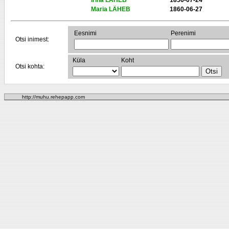
Irina LÄHEB
1856-07-24
Maria LÄHEB
1860-06-27
Eesnimi
Perenimi
Otsi inimest:
Küla
Koht
Otsi kohta:
http://muhu.rehepapp.com