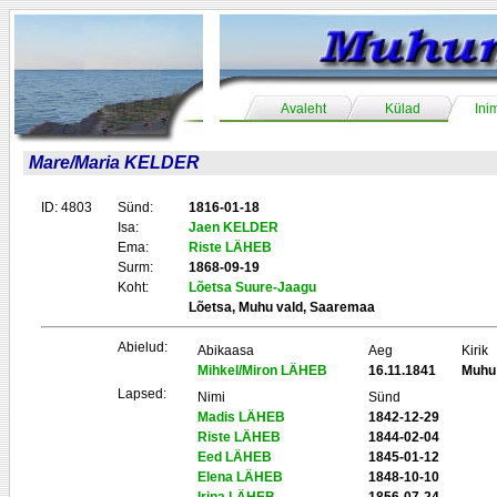
Avaleht
Külad
Ini
Mare/Maria KELDER
ID: 4803
Sünd:
1816-01-18
Isa:
Jaen KELDER
Ema:
Riste LÄHEB
Surm:
1868-09-19
Koht:
Lõetsa Suure-Jaagu
Lõetsa, Muhu vald, Saaremaa
Abielud:
Abikaasa
Aeg
Kirik
Mihkel/Miron LÄHEB
16.11.1841
Muhu
Lapsed:
Nimi
Sünd
Madis LÄHEB
1842-12-29
Riste LÄHEB
1844-02-04
Eed LÄHEB
1845-01-12
Elena LÄHEB
1848-10-10