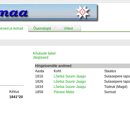
mesed ja kohad
Õuemärgid
Viited
Kõukude tabel
Järglased
Hingeloendite andmed:
Aasta
Koht
Staatus
1816
Lõetsa Suure-Jaagu
Sulasepere laps
1826
Lõetsa Suure-Jaagu
Sulasepere laps
1834
Lõetsa Suure-Jaagu
Tüdruk (Magd)
Kihlus
1858
Pärase Matsi
Surnud
1841*20