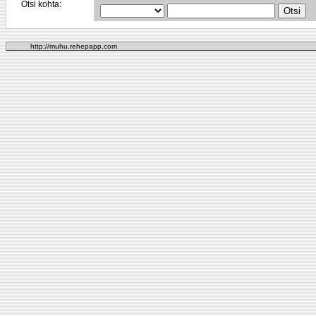
Otsi kohta:
http://muhu.rehepapp.com