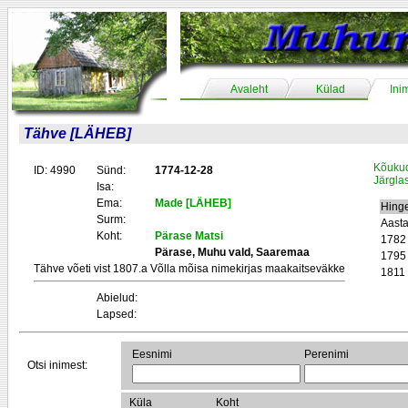
Avaleht
Külad
Ini
Tähve [LÄHEB]
Kõukud
ID: 4990
Sünd:
1774-12-28
Järgla
Isa:
Ema:
Made [LÄHEB]
Hing
Surm:
Aast
Koht:
Pärase Matsi
1782
Pärase, Muhu vald, Saaremaa
1795
Tähve võeti vist 1807.a Võlla mõisa nimekirjas maakaitseväkke
1811
Abielud:
Lapsed:
Eesnimi
Perenimi
Otsi inimest:
Küla
Koht