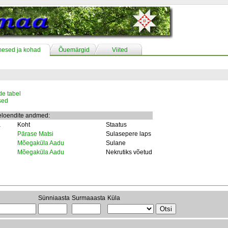
mesed ja kohad
Õuemärgid
Viited
e tabel
sed
eloendite andmed:
a
Koht
Staatus
Pärase Matsi
Sulasepere laps
Mõegaküla Aadu
Sulane
Mõegaküla Aadu
Nekrutiks võetud
Sünniaasta
Surmaaasta
Küla