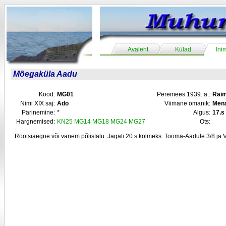
Avaleht
Külad
Ini
Mõegaküla Aadu
Kood:
MG01
Peremees 1939. a.:
Räim
Nimi XIX saj:
Ado
Viimane omanik:
Men
Pärinemine:
*
Algus:
17.s
Hargnemised:
KN25
MG14
MG18
MG24
MG27
Ots:
Rootsiaegne või vanem põlistalu. Jagati 20.s kolmeks: Tooma-Aadule 3/8 ja V