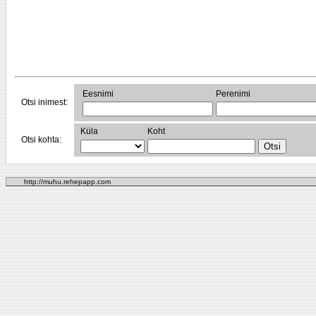
Eesnimi
Perenimi
Otsi inimest:
Küla
Koht
Otsi kohta:
http://muhu.rehepapp.com