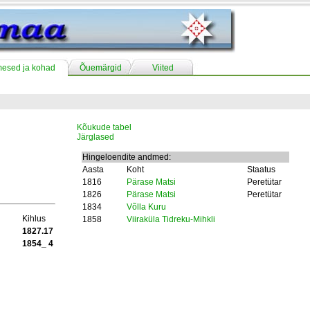
mesed ja kohad
Õuemärgid
Viited
Kõukude tabel
Järglased
Hingeloendite andmed:
Aasta
Koht
Staatus
1816
Pärase Matsi
Peretütar
1826
Pärase Matsi
Peretütar
1834
Võlla Kuru
Kihlus
1858
Viiraküla Tidreku-Mihkli
1827.17
1854_ 4