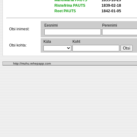
Mare/Maria PAUTS
1835-10-29
Riste/Irina PAUTS
1839-02-18
Reet PAUTS
1842-01-05
Eesnimi
Perenimi
Otsi inimest:
Küla
Koht
Otsi kohta:
http://muhu.rehepapp.com