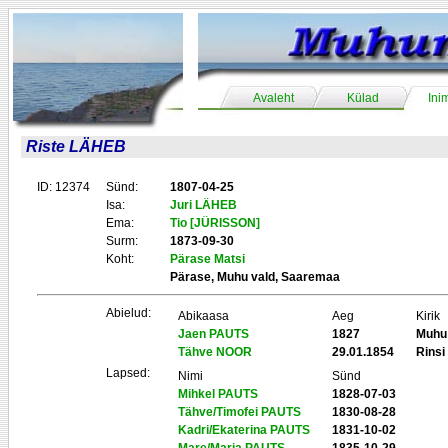
Avaleht
Külad
Ini
Riste LÄHEB
ID: 12374
Sünd:
1807-04-25
Isa:
Juri LÄHEB
Ema:
Tio [JÜRISSON]
Surm:
1873-09-30
Koht:
Pärase Matsi
Pärase, Muhu vald, Saaremaa
Abielud:
Abikaasa
Aeg
Kirik
Jaen PAUTS
1827
Muhu
Tähve NOOR
29.01.1854
Rinsi
Lapsed:
Nimi
Sünd
Mihkel PAUTS
1828-07-03
Tähve/Timofei PAUTS
1830-08-28
Kadri/Ekaterina PAUTS
1831-10-02