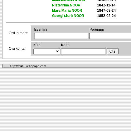
Madis/Matvei NOOR
1838-08-29
Riste/Irina NOOR
1842-11-14
Mare/Maria NOOR
1847-03-24
Georgi (Juri) NOOR
1852-02-24
Eesnimi
Perenimi
Otsi inimest:
Küla
Koht
Otsi kohta:
http://muhu.rehepapp.com