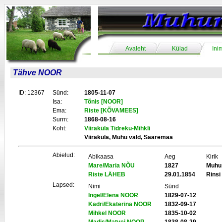
Avaleht
Külad
Ini
Tähve NOOR
ID: 12367
Sünd:
1805-11-07
Isa:
Tõnis [NOOR]
Ema:
Riste [KÕVAMEES]
Surm:
1868-08-16
Koht:
Viiraküla Tidreku-Mihkli
Viiraküla, Muhu vald, Saaremaa
Abielud:
Abikaasa
Aeg
Kirik
Mare/Maria NÕU
1827
Muhu
Riste LÄHEB
29.01.1854
Rinsi
Lapsed:
Nimi
Sünd
Ingel/Elena NOOR
1829-07-12
Kadri/Ekaterina NOOR
1832-09-17
Mihkel NOOR
1835-10-02