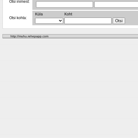
Otsi inimest:
Küla
Koht
Otsi kohta:
http://muhu.rehepapp.com