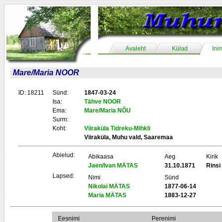
Avaleht
Külad
Ini
Mare/Maria NOOR
ID: 18211
Sünd:
1847-03-24
Isa:
Tähve NOOR
Ema:
Mare/Maria NÕU
Surm:
Koht:
Viiraküla Tidreku-Mihkli
Viiraküla, Muhu vald, Saaremaa
Abielud:
Abikaasa
Aeg
Kirik
Jaen/Ivan MÄTAS
31.10.1871
Rinsi
Lapsed:
Nimi
Sünd
Nikolai MÄTAS
1877-06-14
Maria MÄTAS
1883-12-27
Eesnimi
Perenimi