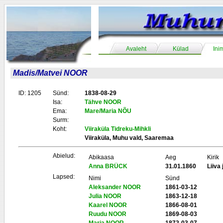
Avaleht
Külad
Ini
Madis/Matvei NOOR
ID: 1205
Sünd:
1838-08-29
Isa:
Tähve NOOR
Ema:
Mare/Maria NÕU
Surm:
Koht:
Viiraküla Tidreku-Mihkli
Viiraküla, Muhu vald, Saaremaa
Abielud:
Abikaasa
Aeg
Kirik
Anna BRÜCK
31.01.1860
Liiva 
Lapsed:
Nimi
Sünd
Aleksander NOOR
1861-03-12
Julia NOOR
1863-12-18
Kaarel NOOR
1866-08-01
Ruudu NOOR
1869-08-03