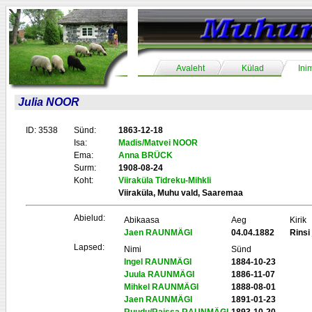
Avaleht
Külad
Ini
Julia NOOR
ID: 3538
Sünd:
1863-12-18
Isa:
Madis/Matvei NOOR
Ema:
Anna BRÜCK
Surm:
1908-08-24
Koht:
Viiraküla Tidreku-Mihkli
Viiraküla, Muhu vald, Saaremaa
Abielud:
Abikaasa
Aeg
Kirik
Jaen RAUNMÄGI
04.04.1882
Rinsi 
Lapsed:
Nimi
Sünd
Ingel RAUNMÄGI
1884-10-23
Juula RAUNMÄGI
1886-11-07
Mihkel RAUNMÄGI
1888-08-01
Jaen RAUNMÄGI
1891-01-23