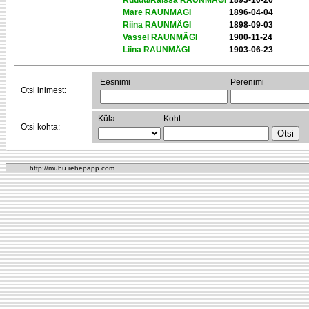
Ruudu/Raissa RAUNMÄGI
1893-10-20
Mare RAUNMÄGI
1896-04-04
Riina RAUNMÄGI
1898-09-03
Vassel RAUNMÄGI
1900-11-24
Liina RAUNMÄGI
1903-06-23
Eesnimi
Perenimi
Otsi inimest:
Küla
Koht
Otsi kohta:
http://muhu.rehepapp.com