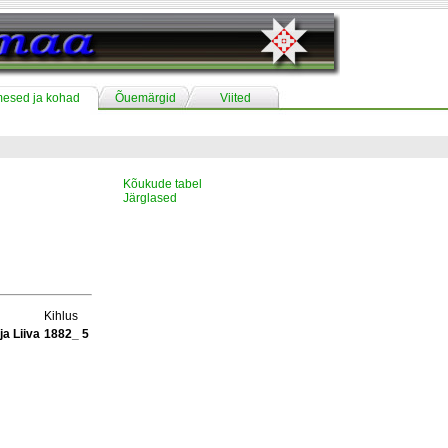
mesed ja kohad
Õuemärgid
Viited
Kõukude tabel
Järglased
Kihlus
ja Liiva
1882_ 5