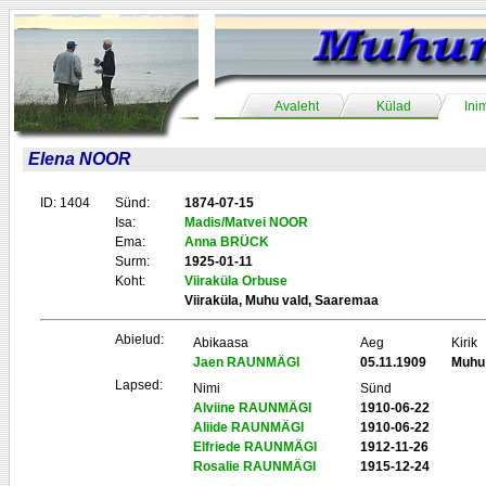
Avaleht
Külad
Ini
Elena NOOR
ID: 1404
Sünd:
1874-07-15
Isa:
Madis/Matvei NOOR
Ema:
Anna BRÜCK
Surm:
1925-01-11
Koht:
Viiraküla Orbuse
Viiraküla, Muhu vald, Saaremaa
Abielud:
Abikaasa
Aeg
Kirik
Jaen RAUNMÄGI
05.11.1909
Muhu
Lapsed:
Nimi
Sünd
Alviine RAUNMÄGI
1910-06-22
Aliide RAUNMÄGI
1910-06-22
Elfriede RAUNMÄGI
1912-11-26
Rosalie RAUNMÄGI
1915-12-24