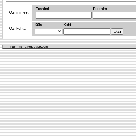
Eesnimi
Perenimi
Otsi inimest:
Küla
Koht
Otsi kohta:
http://muhu.rehepapp.com