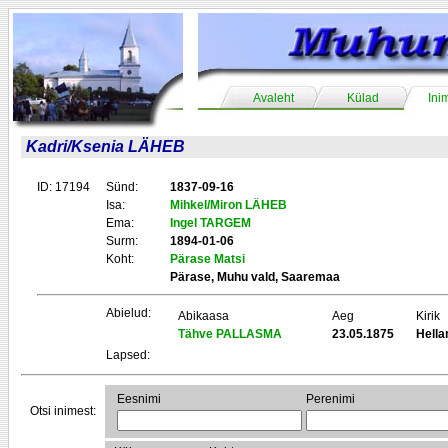
Avaleht
Külad
Ini
Kadri/Ksenia LÄHEB
ID: 17194
Sünd:
1837-09-16
Isa:
Mihkel/Miron LÄHEB
Ema:
Ingel TARGEM
Surm:
1894-01-06
Koht:
Pärase Matsi
Pärase, Muhu vald, Saaremaa
Abielud:
Abikaasa
Aeg
Kirik
Tähve PALLASMA
23.05.1875
Hell
Lapsed:
Eesnimi
Perenimi
Otsi inimest: