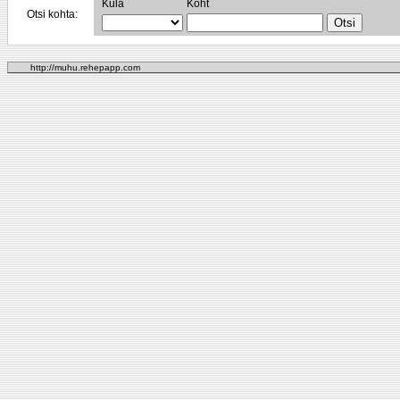
Küla
Koht
Otsi kohta:
http://muhu.rehepapp.com