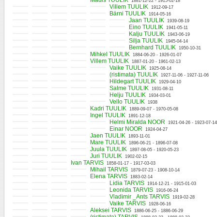
Madis TUULIK
1881-12-22 - 1915-02-18
Villem TUULIK
1912-09-17
Bärni TUULIK
1914-05-16
Jaan TUULIK
1939-08-19
Eino TUULIK
1941-05-11
Kalju TUULIK
1943-06-19
Silja TUULIK
1945-04-14
Bernhard TUULIK
1950-10-31
Mihkel TUULIK
1884-06-20 - 1926-01-07
Villem TUULIK
1887-01-20 - 1961-02-13
Vaike TUULIK
1925-08-14
(ristimata) TUULIK
1927-11-06 - 1927-11-06
Hildegart TUULIK
1929-04-10
Salme TUULIK
1931-08-11
Helju TUULIK
1934-03-01
Vello TUULIK
1938
Kadri TUULIK
1889-09-07 - 1970-05-08
Ingel TUULIK
1891-12-18
Helmi Miralda NOOR
1921-04-26 - 1923-07-14
Einar NOOR
1924-04-27
Jaen TUULIK
1893-11-01
Mare TUULIK
1896-06-21 - 1896-07-08
Juula TUULIK
1897-08-05 - 1920-05-23
Juri TUULIK
1902-02-15
Ivan TARVIS
1858-01-17 - 1917-03-03
Mihail TARVIS
1879-07-23 - 1908-10-14
Elena TARVIS
1883-02-14
Lidia TARVIS
1914-12-21 - 1915-01-03
Leonida TARVIS
1916-06-24
Vladimir _Ants TARVIS
1919-02-28
Vaike TARVIS
1928-06-16
Aleksei TARVIS
1886-06-25 - 1886-06-29