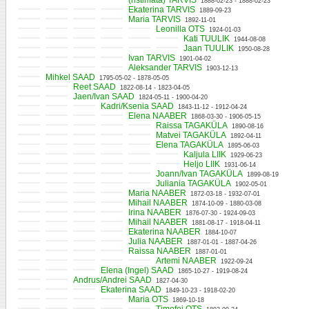
(ristimata) TARVIS
1888-02-23 - 1888-02-23
Ekaterina TARVIS
1889-09-23
Maria TARVIS
1892-11-01
Leonilla OTS
1924-01-03
Kati TUULIK
1944-08-08
Jaan TUULIK
1950-08-28
Ivan TARVIS
1901-04-02
Aleksander TARVIS
1903-12-13
Mihkel SAAD
1795-05-02 - 1878-05-05
Reet SAAD
1822-08-14 - 1823-04-05
Jaen/Ivan SAAD
1824-05-11 - 1900-04-20
Kadri/Ksenia SAAD
1843-11-12 - 1912-04-24
Elena NAABER
1868-03-30 - 1906-05-15
Raissa TAGAKÜLA
1890-08-16
Matvei TAGAKÜLA
1892-04-11
Elena TAGAKÜLA
1895-06-03
Kaljula LIIK
1929-06-23
Heljo LIIK
1931-06-14
Joann/Ivan TAGAKÜLA
1899-08-19
Juliania TAGAKÜLA
1902-05-01
Maria NAABER
1872-03-18 - 1932-07-01
Mihail NAABER
1874-10-09 - 1880-03-08
Irina NAABER
1876-07-30 - 1924-09-03
Mihail NAABER
1881-08-17 - 1918-04-11
Ekaterina NAABER
1884-10-07
Julia NAABER
1887-01-01 - 1887-04-26
Raissa NAABER
1887-01-01
Artemi NAABER
1922-09-24
Elena (Ingel) SAAD
1865-10-27 - 1919-08-24
Andrus/Andrei SAAD
1827-04-30
Ekaterina SAAD
1849-10-23 - 1918-02-20
Maria OTS
1869-10-18