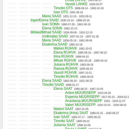
Linda LAHKE
1923-08-15
Vassili LAHKE
1928-03-07
Timofei OTS
1888-09-14 - 1892-02-28
Ivan OTS
1891-06-16
Maria SAAD
1851-12-19 - 1852-09-11
Ingel/Elena SAAD
1830-10-10 - 1866-03-24
Ivan SONN
1860-07-28 - 1862-09-19
Elena SONN
1862-10-13
Mihkel/Mihail SAAD
1834-09-08 - 1910-12-10
(ristimata) SAAD
1857-01-24 - 1857-01-28
Maria SAAD
1858-05-19 - 1862-09-08
Ekaterina SAAD
1860-10-18
Matvei RÜHVK
1881-10-01
Elena RÜHVK
1885-08-16 - 1887-08-22
Irina RÜHVK
1889-04-10
Mihail RÜHVK
1891-05-28 - 1895-04-16
Juliana RÜHVK
1893-09-16
Raissa RÜHVK
1895-06-19
Vassili RÜHVK
1897-10-21
Timofei RÜHVK
1899-09-03
Elena SAAD
1862-09-18 - 1921-08-25
Timofei SAAD
1866-01-17
Elena SAAT
1885-08-25 - 1967-10-05
Anton MÜÜRISEPP
1915-04-26
Evgenia MÜÜRISEPP
1917-05-15 - 2004-02-
Anastasia MÜÜRISEPP
1918 - 1918-11-07
Valeri MÜÜRISEPP
1920-10-01 - 1926-08-02
Matvei SAAT
1887-01-05
Ekaterina (Irina) SAAT
1889-01-01 - 1945-09-27
Ivan SAAT
1892-07-17 - 1895-08-22
Timofei SAAT
1895-09-22
Juliania SAAT
1898-10-09