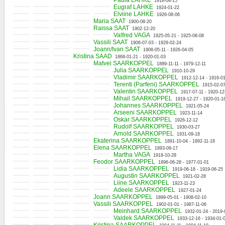
Paula LAHKE
1918-04-15
Eugraf LAHKE
1924-01-22
Elviine LAHKE
1926-08-06
Maria SAAT
1900-08-20
Raissa SAAT
1902-12-20
Valfred VAGA
1925-05-21 - 1925-08-08
Vassili SAAT
1906-07-03 - 1929-02-24
Joann/Ivan SAAT
1908-05-11 - 1926-04-05
Kristina SAAD
1868-01-21 - 1920-01-03
Matvei SAARKOPPEL
1889-11-11 - 1979-12-11
Julia SAARKOPPEL
1910-10-29
Vladimir SAARKOPPEL
1912-12-14 - 1916-0
Terenti (Parfeni) SAARKOPPEL
1915-02-07
Valentin SAARKOPPEL
1917-07-11 - 1920-12
Mihail SAARKOPPEL
1919-12-27 - 1920-01-1
Johannes SAARKOPPEL
1921-05-24
Arseeni SAARKOPPEL
1923-11-14
Oskar SAARKOPPEL
1926-12-12
Rudolf SAARKOPPEL
1930-03-27
Arnold SAARKOPPEL
1931-09-18
Ekaterina SAARKOPPEL
1891-10-04 - 1892-11-18
Elena SAARKOPPEL
1893-09-17
Martha VAGA
1918-10-28
Feodor SAARKOPPEL
1896-06-28 - 1977-01-01
Lidia SAARKOPPEL
1919-06-18 - 1919-06-25
Augustin SAARKOPPEL
1921-02-28
Liine SAARKOPPEL
1923-11-23
Adeele SAARKOPPEL
1927-01-24
Joann SAARKOPPEL
1899-05-01 - 1908-02-10
Vassili SAARKOPPEL
1902-01-01 - 1987-11-06
Meinhard SAARKOPPEL
1932-01-24 - 2019-
Valdek SAARKOPPEL
1933-12-16 - 1934-01-