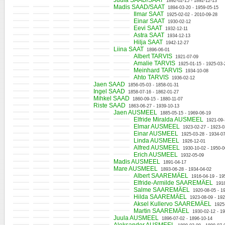
Juula SAAD/SAAT
1892-02-15 - 1892-12-13
Madis SAAD/SAAT
1894-03-20 - 1959-05-15
Ilmar SAAT
1925-02-02 - 2010-09-28
Einar SAAT
1930-02-12
Eevi SAAT
1932-12-11
Astra SAAT
1934-12-13
Hilja SAAT
1942-12-27
Liina SAAT
1896-06-01
Albert TARVIS
1921-07-09
Amalie TARVIS
1925-01-15 - 1925-03-
Meinhard TARVIS
1934-10-08
Ahto TARVIS
1936-02-12
Jaen SAAD
1856-05-03 - 1858-01-31
Ingel SAAD
1858-07-16 - 1862-01-27
Mihkel SAAD
1860-09-15 - 1880-11-07
Riste SAAD
1863-06-27 - 1939-10-13
Jaen AUSMEEL
1885-05-15 - 1969-06-19
Elfride Miralda AUSMEEL
1921-09-
Elmar AUSMEEL
1923-02-27 - 1923-0
Einar AUSMEEL
1925-03-28 - 1934-0
Linda AUSMEEL
1926-12-01
Alfred AUSMEEL
1930-10-02 - 1950-0
Erich AUSMEEL
1932-05-09
Madis AUSMEEL
1891-04-17
Mare AUSMEEL
1893-06-28 - 1934-04-02
Albert SAAREMÄEL
1916-04-19 - 19
Elfride-Armilde SAAREMÄEL
191
Salme SAAREMÄEL
1920-08-05 - 1
Hilda SAAREMÄEL
1923-08-09 - 19
Aksel Kullervo SAAREMÄEL
1925
Martin SAAREMÄEL
1930-02-12 - 1
Juula AUSMEEL
1896-07-02 - 1896-10-14