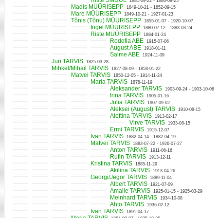
Riste SMUUL
1881-09-22 - 1886-09-25
Madis MÜÜRISEPP
1849-10-21 - 1852-09-15
Mare MÜÜRISEPP
1849-10-21 - 1927-01-23
Tõnis (Tõnu) MÜÜRISEPP
1855-01-07 - 1920-10-07
Ingel MÜÜRISEPP
1880-07-12 - 1883-03-24
Riste MÜÜRISEPP
1884-01-24
Rodefia ABE
1915-07-06
August ABE
1918-01-11
Salme ABE
1924-11-09
Juri TARVIS
1825-03-28
Mihkel/Mihail TARVIS
1827-08-09 - 1858-01-22
Matvei TARVIS
1850-12-05 - 1914-11-24
Maria TARVIS
1878-11-19
Aleksander TARVIS
1903-09-24 - 1903-10-06
Irina TARVIS
1905-01-16
Julia TARVIS
1907-09-02
Aleksei (August) TARVIS
1910-08-15
Aleftina TARVIS
1913-02-17
Virve TARVIS
1933-08-15
Ermi TARVIS
1915-12-07
Ivan TARVIS
1882-04-14 - 1882-04-19
Matvei TARVIS
1883-07-22 - 1926-07-27
Anton TARVIS
1911-06-16
Rufin TARVIS
1913-12-11
Kristina TARVIS
1885-11-29
Akilina TARVIS
1913-04-26
Georgi/Jegor TARVIS
1889-11-04
Albert TARVIS
1921-07-09
Amalie TARVIS
1925-01-15 - 1925-03-29
Meinhard TARVIS
1934-10-08
Ahto TARVIS
1936-02-12
Ivan TARVIS
1891-04-17