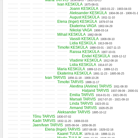
Maria TARVIS
1854-09-07 - 1935-10-25
Ivan KESKÜLA
1875-08-01
Joann KESKÜLA
1903-01-22 - 1903-04-03
Aleksander KESKÜLA
1904-06-18 - 1906-01-
August KESKÜLA
1911-11-10
Elena (Ingel) KESKÜLA
1879-07-04
Ekaterina VAGA
1902-04-29
Nikolai VAGA
1906-03-14
Mihail KESKÜLA
1882-09-06
Vassili KESKÜLA
1908-09-10
Lidia KESKÜLA
1913-09-03
Timofei KESKÜLA
1886-03-01 - 1927-11-15
Raissa KESKÜLA
1907-10-01
Endel KESKÜLA
1928-12-12
Vladimir KESKÜLA
1912-08-16
Lidia KESKÜLA
1914-07-20
Maria KESKÜLA
1889-12-21 - 1889-12-21
Ekaterina KESKÜLA
1891-11-23 - 1895-06-25
Ivan TARVIS
1856-11-18 - 1909-10-26
Timofei TARVIS
1888-11-17
Alevtina (Alviine) TARVIS
1911-08-30
Haljand TARVIS
1937-09-09 - 2000-01
Emilia TARVIS
1914-01-01 - 1921-06-01
Marsali TARVIS
1917-07-20 - 1921-09-10
Linda TARVIS
1923-05-11
Armand TARVIS
1926-05-20
Aleksander TARVIS
1895-10-12
Tõnu TARVIS
1830-07-02
Kadri TARVIS
1832-11-20 - 1908-03-03
Jaen/Ivan TARVIS
1835-06-04 - 1858-06-20
Elena (Ingel) TARVIS
1857-08-08 - 1929-02-16
Kaarel TUULIK
1879-11-16 - 1888-11-21