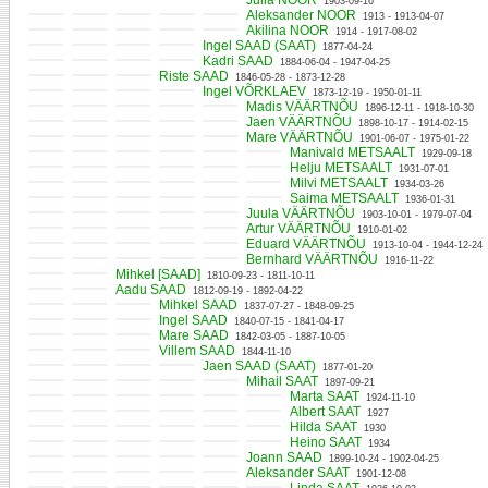
Julia NOOR
1903-09-16
Aleksander NOOR
1913 - 1913-04-07
Akilina NOOR
1914 - 1917-08-02
Ingel SAAD (SAAT)
1877-04-24
Kadri SAAD
1884-06-04 - 1947-04-25
Riste SAAD
1846-05-28 - 1873-12-28
Ingel VÕRKLAEV
1873-12-19 - 1950-01-11
Madis VÄÄRTNÕU
1896-12-11 - 1918-10-30
Jaen VÄÄRTNÕU
1898-10-17 - 1914-02-15
Mare VÄÄRTNÕU
1901-06-07 - 1975-01-22
Manivald METSAALT
1929-09-18
Helju METSAALT
1931-07-01
Milvi METSAALT
1934-03-26
Saima METSAALT
1936-01-31
Juula VÄÄRTNÕU
1903-10-01 - 1979-07-04
Artur VÄÄRTNÕU
1910-01-02
Eduard VÄÄRTNÕU
1913-10-04 - 1944-12-24
Bernhard VÄÄRTNÕU
1916-11-22
Mihkel [SAAD]
1810-09-23 - 1811-10-11
Aadu SAAD
1812-09-19 - 1892-04-22
Mihkel SAAD
1837-07-27 - 1848-09-25
Ingel SAAD
1840-07-15 - 1841-04-17
Mare SAAD
1842-03-05 - 1887-10-05
Villem SAAD
1844-11-10
Jaen SAAD (SAAT)
1877-01-20
Mihail SAAT
1897-09-21
Marta SAAT
1924-11-10
Albert SAAT
1927
Hilda SAAT
1930
Heino SAAT
1934
Joann SAAD
1899-10-24 - 1902-04-25
Aleksander SAAT
1901-12-08