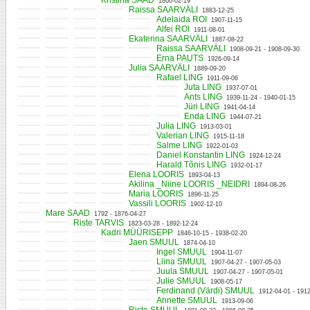
Kristina SAAD
1860-02-19
Raissa SAARVÄLI
1883-12-25
Adelaida ROI
1907-11-15
Alfei ROI
1911-08-01
Ekaterina SAARVÄLI
1887-08-22
Raissa SAARVÄLI
1908-09-21 - 1908-09-30
Erna PAUTS
1926-09-14
Julia SAARVÄLI
1889-09-20
Rafael LING
1911-09-06
Juta LING
1937-07-01
Ants LING
1939-11-24 - 1940-01-15
Jüri LING
1941-04-14
Enda LING
1944-07-21
Julia LING
1913-03-01
Valerian LING
1915-11-18
Salme LING
1922-01-03
Daniel Konstantin LING
1924-12-24
Harald Tõnis LING
1932-01-17
Elena LOORIS
1893-04-13
Akilina _Niine LOORIS _NEIDRI
1894-08-26
Maria LOORIS
1896-11-25
Vassili LOORIS
1902-12-10
Mare SAAD
1792 - 1876-04-27
Riste TARVIS
1823-03-28 - 1892-12-24
Kadri MÜÜRISEPP
1846-10-15 - 1938-02-20
Jaen SMUUL
1874-04-10
Ingel SMUUL
1904-11-07
Liina SMUUL
1907-04-27 - 1907-05-03
Juula SMUUL
1907-04-27 - 1907-05-01
Julie SMUUL
1908-05-17
Ferdinand (Värdi) SMUUL
1912-04-01 - 191
Annette SMUUL
1913-09-06