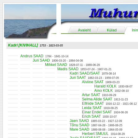
Avaleht
Külad
Ini
Kadri [KIVIHALL]
1753 - 1823-03-05
Andrus SAAD
1784 - 1841-10-14
Juri SAAD
1806-03-20 - 1884-04-08
Mihkel SAAD
1828-07-11 - 1889-06-29
Madis SAAD
1853-07-24 - 1907-01-21
Kadri SAAD/SAAT
1879-08-14
Juri SAAT
1882-03-23 - 1959-07-05
Alviine SAAT
1909-03-23
Harald KOLK
1930-08-07
Aino KOLK
1932-08-10
Artur SAAT
1910-09-29
Selma Alide SAAT
1913-11-23
Elfriide SAAT
1916-12-22 - 1921-06-12
Leida SAAT
1919-09-25
Einar Endel SAAT
1924-06-26
Erich SAAT
1930-10-07
Jaen SAAD
1885-03-22 - 1927-12-09
Tõnu SAAD
1887-04-28 - 1906-08-25
Mare SAAD
1889-08-08 - 1964-05-09
Herbert SMUUL
1914-08-29