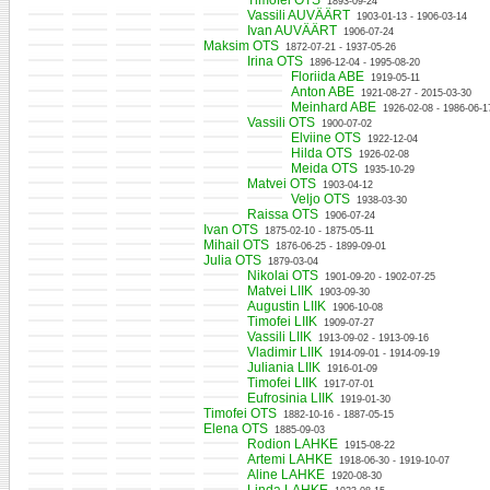
Timofei OTS
1893-09-24
Vassili AUVÄÄRT
1903-01-13 - 1906-03-14
Ivan AUVÄÄRT
1906-07-24
Maksim OTS
1872-07-21 - 1937-05-26
Irina OTS
1896-12-04 - 1995-08-20
Floriida ABE
1919-05-11
Anton ABE
1921-08-27 - 2015-03-30
Meinhard ABE
1926-02-08 - 1986-06-1
Vassili OTS
1900-07-02
Elviine OTS
1922-12-04
Hilda OTS
1926-02-08
Meida OTS
1935-10-29
Matvei OTS
1903-04-12
Veljo OTS
1938-03-30
Raissa OTS
1906-07-24
Ivan OTS
1875-02-10 - 1875-05-11
Mihail OTS
1876-06-25 - 1899-09-01
Julia OTS
1879-03-04
Nikolai OTS
1901-09-20 - 1902-07-25
Matvei LIIK
1903-09-30
Augustin LIIK
1906-10-08
Timofei LIIK
1909-07-27
Vassili LIIK
1913-09-02 - 1913-09-16
Vladimir LIIK
1914-09-01 - 1914-09-19
Juliania LIIK
1916-01-09
Timofei LIIK
1917-07-01
Eufrosinia LIIK
1919-01-30
Timofei OTS
1882-10-16 - 1887-05-15
Elena OTS
1885-09-03
Rodion LAHKE
1915-08-22
Artemi LAHKE
1918-06-30 - 1919-10-07
Aline LAHKE
1920-08-30