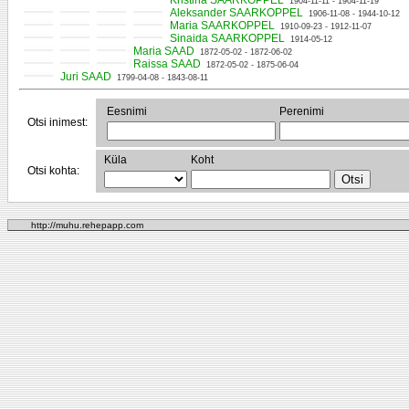
Kristina SAARKOPPEL
1904-11-11 - 1904-11-19
Aleksander SAARKOPPEL
1906-11-08 - 1944-10-12
Maria SAARKOPPEL
1910-09-23 - 1912-11-07
Sinaida SAARKOPPEL
1914-05-12
Maria SAAD
1872-05-02 - 1872-06-02
Raissa SAAD
1872-05-02 - 1875-06-04
Juri SAAD
1799-04-08 - 1843-08-11
Eesnimi
Perenimi
Otsi inimest:
Küla
Koht
Otsi kohta:
http://muhu.rehepapp.com