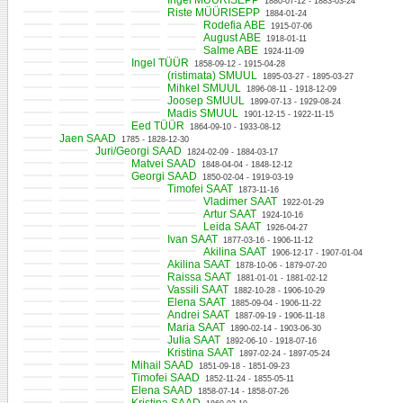
Ingel MÜÜRISEPP
1880-07-12 - 1883-03-24
Riste MÜÜRISEPP
1884-01-24
Rodefia ABE
1915-07-06
August ABE
1918-01-11
Salme ABE
1924-11-09
Ingel TÜÜR
1858-09-12 - 1915-04-28
(ristimata) SMUUL
1895-03-27 - 1895-03-27
Mihkel SMUUL
1896-08-11 - 1918-12-09
Joosep SMUUL
1899-07-13 - 1929-08-24
Madis SMUUL
1901-12-15 - 1922-11-15
Eed TÜÜR
1864-09-10 - 1933-08-12
Jaen SAAD
1785 - 1828-12-30
Juri/Georgi SAAD
1824-02-09 - 1884-03-17
Matvei SAAD
1848-04-04 - 1848-12-12
Georgi SAAD
1850-02-04 - 1919-03-19
Timofei SAAT
1873-11-16
Vladimer SAAT
1922-01-29
Artur SAAT
1924-10-16
Leida SAAT
1926-04-27
Ivan SAAT
1877-03-16 - 1906-11-12
Akilina SAAT
1906-12-17 - 1907-01-04
Akilina SAAT
1878-10-06 - 1879-07-20
Raissa SAAT
1881-01-01 - 1881-02-12
Vassili SAAT
1882-10-28 - 1906-10-29
Elena SAAT
1885-09-04 - 1906-11-22
Andrei SAAT
1887-09-19 - 1906-11-18
Maria SAAT
1890-02-14 - 1903-06-30
Julia SAAT
1892-06-10 - 1918-07-16
Kristina SAAT
1897-02-24 - 1897-05-24
Mihail SAAD
1851-09-18 - 1851-09-23
Timofei SAAD
1852-11-24 - 1855-05-11
Elena SAAD
1858-07-14 - 1858-07-26