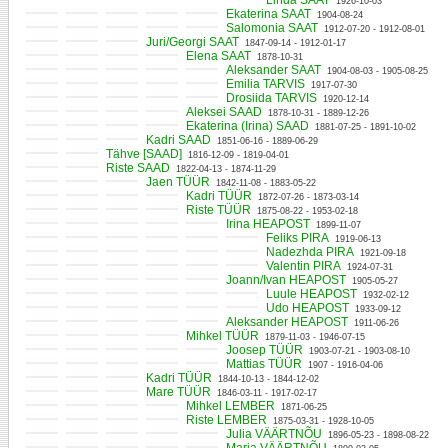
Linda SAAT
1926-10-03
Ekaterina SAAT
1904-08-24
Salomonia SAAT
1912-07-20 - 1912-08-01
Juri/Georgi SAAT
1847-09-14 - 1912-01-17
Elena SAAT
1878-10-31
Aleksander SAAT
1904-08-03 - 1905-08-25
Emilia TARVIS
1917-07-30
Drosiida TARVIS
1920-12-14
Aleksei SAAD
1878-10-31 - 1889-12-26
Ekaterina (Irina) SAAD
1881-07-25 - 1891-10-02
Kadri SAAD
1851-06-16 - 1889-06-29
Tähve [SAAD]
1816-12-09 - 1819-04-01
Riste SAAD
1822-04-13 - 1874-11-29
Jaen TÜÜR
1842-11-08 - 1883-05-22
Kadri TÜÜR
1872-07-26 - 1873-03-14
Riste TÜÜR
1875-08-22 - 1953-02-18
Irina HEAPOST
1899-11-07
Feliks PIRA
1919-06-13
Nadezhda PIRA
1921-09-18
Valentin PIRA
1924-07-31
Joann/Ivan HEAPOST
1905-05-27
Luule HEAPOST
1932-02-12
Udo HEAPOST
1933-09-12
Aleksander HEAPOST
1911-06-26
Mihkel TÜÜR
1879-11-03 - 1946-07-15
Joosep TÜÜR
1903-07-21 - 1903-08-10
Mattias TÜÜR
1907 - 1916-04-06
Kadri TÜÜR
1844-10-13 - 1844-12-02
Mare TÜÜR
1846-03-11 - 1917-02-17
Mihkel LEMBER
1871-06-25
Riste LEMBER
1875-03-31 - 1928-10-05
Julia VÄÄRTNÕU
1896-05-23 - 1898-08-22