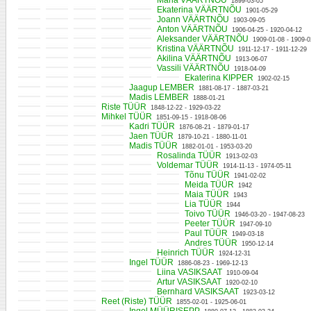
Maria VÄÄRTNÕU
1899-03-05
Ekaterina VÄÄRTNÕU
1901-05-29
Joann VÄÄRTNÕU
1903-09-05
Anton VÄÄRTNÕU
1906-04-25 - 1920-04-12
Aleksander VÄÄRTNÕU
1909-01-08 - 1909-0
Kristina VÄÄRTNÕU
1911-12-17 - 1911-12-29
Akilina VÄÄRTNÕU
1913-06-07
Vassili VÄÄRTNÕU
1918-04-09
Ekaterina KIPPER
1902-02-15
Jaagup LEMBER
1881-08-17 - 1887-03-21
Madis LEMBER
1888-01-21
Riste TÜÜR
1848-12-22 - 1929-03-22
Mihkel TÜÜR
1851-09-15 - 1918-08-06
Kadri TÜÜR
1876-08-21 - 1879-01-17
Jaen TÜÜR
1879-10-21 - 1880-11-01
Madis TÜÜR
1882-01-01 - 1953-03-20
Rosalinda TÜÜR
1913-02-03
Voldemar TÜÜR
1914-11-13 - 1974-05-11
Tõnu TÜÜR
1941-02-02
Meida TÜÜR
1942
Maia TÜÜR
1943
Lia TÜÜR
1944
Toivo TÜÜR
1946-03-20 - 1947-08-23
Peeter TÜÜR
1947-09-10
Paul TÜÜR
1949-03-18
Andres TÜÜR
1950-12-14
Heinrich TÜÜR
1924-12-31
Ingel TÜÜR
1886-08-23 - 1969-12-13
Liina VASIKSAAT
1910-09-04
Artur VASIKSAAT
1920-02-10
Bernhard VASIKSAAT
1923-03-12
Reet (Riste) TÜÜR
1855-02-01 - 1925-06-01