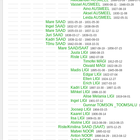
Aleksander AUSMEEL
1899-03-09 - 1899-07-
Vassel AUSMEEL
1900-08-11 - 1946-03-28
Aino AUSMEEL
1927-08-19
Aksel AUSMEEL
1930-11-08
Leida AUSMEEL
1932-05-31
Mare SAAD
1831-05-18 - 1831-05-30
Ingel SAAD
1832-07-20 - 1838-09-05
Mare SAAD
1835-03-10 - 1837-11-12
Juri SAAD
1838-03-17 - 1839-01-03
Kadri SAAD
1839-11-02 - 1840-09-03
Tõnu SAAD
1842-03-06 - 1918-10-31
Mare SAAD/SAAT
1867-09-19 - 1956-07-15
Juula LIGI
1890-08-15
Riste LIGI
1892-07-08
Timofei MÄGI
1912-05-12
Osvald MÄGI
1922-06-23
Madis LIGI
1895-01-06 - 1945-06-08
Edgar LIGI
1922-07-04
Ellen LIGI
1924-12-27
Erich LIGI
1927-03-10
Kadri LIGI
1897-10-30 - 1897-11-05
Mihkel LIGI
1898-10-30
Alise Melania LIGI
1919-04-01
Ingel LIGI
1901-07-12
Gunnar TOMSON _TOOMSALU
Joosep LIGI
1904-03-15
Kaarel LIGI
1906-09-14
Iisa LIGI
1909-01-30
Alviine LIGI
1913-06-09 - 1913-06-15
Riste/Kristina SAAD (SAAT)
1870-12-25
Matvei NOOR
1895-02-02
Anton NOOR
1898-04-29 - 1913-04-12