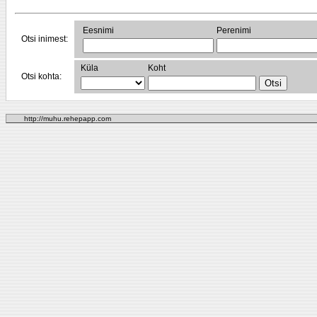
Eesnimi
Perenimi
Otsi inimest:
Küla
Koht
Otsi kohta:
http://muhu.rehepapp.com