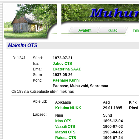
Avaleht
Külad
Ini
Maksim OTS
ID: 1241
Sünd:
1872-07-21
Isa:
Jakov OTS
Ema:
Ekaterina SAAD
Surm:
1937-05-26
Koht:
Paenase Kunni
Paenase, Muhu vald, Saaremaa
Oli 1893.a kutsealuste üld-nimekirjas
Abielud:
Abikaasa
Aeg
Kirik
Kristina NUKK
29.01.1895
Rins
Lapsed:
Nimi
Sünd
Irina OTS
1896-12-04
Vassili OTS
1900-07-02
Matvei OTS
1903-04-12
Raissa OTS
1906-07-24