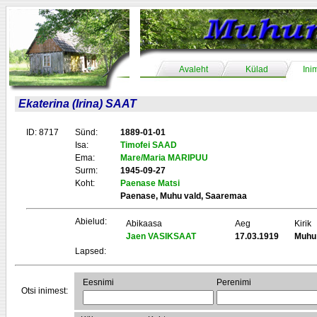
Avaleht
Külad
Ini
Ekaterina (Irina) SAAT
ID: 8717
Sünd:
1889-01-01
Isa:
Timofei SAAD
Ema:
Mare/Maria MARIPUU
Surm:
1945-09-27
Koht:
Paenase Matsi
Paenase, Muhu vald, Saaremaa
Abielud:
Abikaasa
Aeg
Kirik
Jaen VASIKSAAT
17.03.1919
Muhu
Lapsed:
Eesnimi
Perenimi
Otsi inimest: