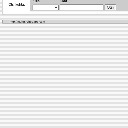
Küla
Koht
Otsi kohta:
http://muhu.rehepapp.com